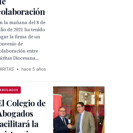
de
colaboración
n la mañana del 8 de
ulio de 2021 ha tenido
ugar la firma de un
onvenio de
olaboración entre
áritas Diocesana...
ARITAS
•
hace 5 años
ABOGADOS
El Colegio de
Abogados
facilitará la