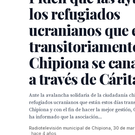
los refugiados
ucranianos que 
transitoriament
Chipiona se can
a través de Cárit
Ante la avalancha solidaria de la ciudadanía ch
refugiados ucranianos que están estos días tran
Chipiona y con el fin de hacer la mejor gestión, 
ha informado que la asociación...
Radiotelevisión municipal de Chipiona, 30 de ma
hace 4 años