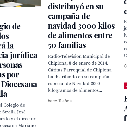
distribuyó en su
campaña de
E
navidad 3000 kilos
gio de
j
de alimentos entre
dos
l
c
50 familias
rá la
c
cia jurídica
C
Radio-Televisión Municipal de
ersonas
Chipiona, 8 de enero de 2014.
C
Cáritas Parroquial de Chipiona
as por
ha distribuido en su campaña
 Diocesana
especial de Navidad 3000
kilogramos de alimentos...
lla
hace 11 años
l Colegio de
Sevilla José
ardo y el director
Diocesana Mariano