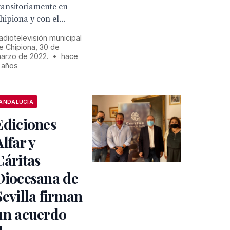
ransitoriamente en
hipiona y con el...
adiotelevisión municipal
e Chipiona, 30 de
arzo de 2022.
•
hace
 años
ANDALUCÍA
Ediciones
Alfar y
Cáritas
Diocesana de
Sevilla firman
un acuerdo