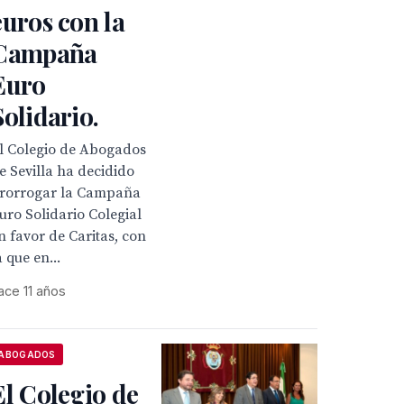
euros con la
Campaña
Euro
Solidario.
l Colegio de Abogados
e Sevilla ha decidido
rorrogar la Campaña
uro Solidario Colegial
n favor de Caritas, con
a que en...
ace 11 años
ABOGADOS
El Colegio de