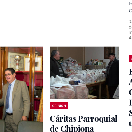
t
C
R
d
m
4
OPINIÓN
Cáritas Parroquial
de Chipiona