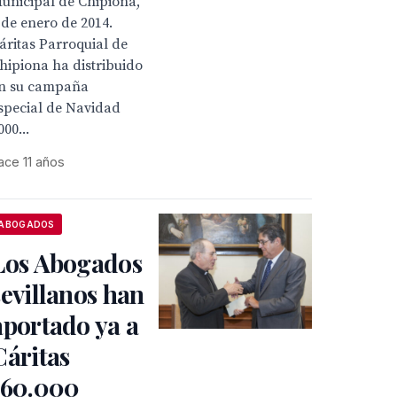
unicipal de Chipiona,
 de enero de 2014.
áritas Parroquial de
hipiona ha distribuido
n su campaña
special de Navidad
000...
ace 11 años
ABOGADOS
Los Abogados
sevillanos han
aportado ya a
Cáritas
160.000