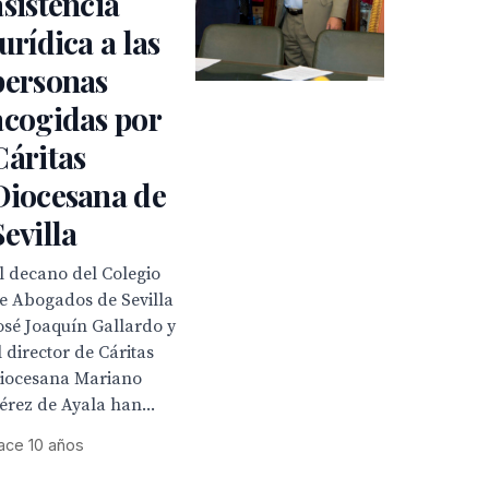
asistencia
jurídica a las
personas
acogidas por
Cáritas
Diocesana de
Sevilla
l decano del Colegio
e Abogados de Sevilla
osé Joaquín Gallardo y
l director de Cáritas
iocesana Mariano
érez de Ayala han...
ace 10 años