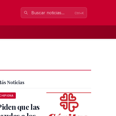
Ctrl+K
ás Noticias
CHIPIONA
Piden que las
ayudas a los