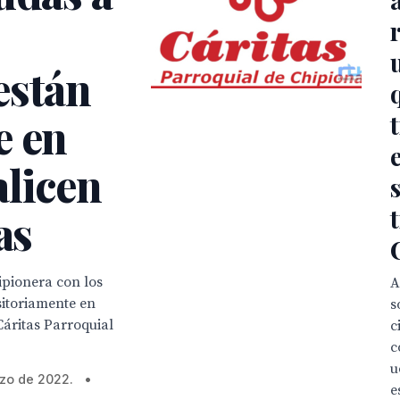
están
e en
alicen
as
ipionera con los
A
sitoriamente en
s
Cáritas Parroquial
c
c
u
rzo de 2022.
•
e