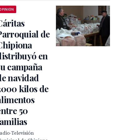
OPINIÓN
Cáritas
Parroquial de
Chipiona
distribuyó en
su campaña
de navidad
3000 kilos de
alimentos
entre 50
familias
adio-Televisión