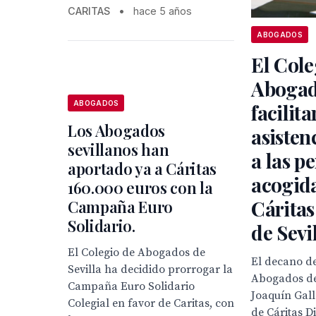
CARITAS
•
hace 5 años
ABOGADOS
El Cole
Aboga
ABOGADOS
facilita
Los Abogados
asisten
sevillanos han
a las p
aportado ya a Cáritas
acogid
160.000 euros con la
Cáritas
Campaña Euro
Solidario.
de Sevi
El Colegio de Abogados de
El decano de
Sevilla ha decidido prorrogar la
Abogados de 
Campaña Euro Solidario
Joaquín Gall
Colegial en favor de Caritas, con
de Cáritas 