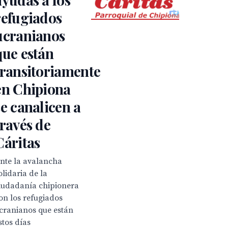
refugiados
ucranianos
que están
transitoriamente
en Chipiona
se canalicen a
través de
Cáritas
nte la avalancha
olidaria de la
iudadanía chipionera
on los refugiados
cranianos que están
stos días