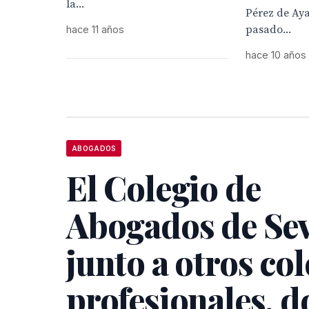
la...
Pérez de Aya
pasado...
hace 11 años
hace 10 años
ABOGADOS
El Colegio de
Abogados de Sevi
junto a otros co
profesionales, 