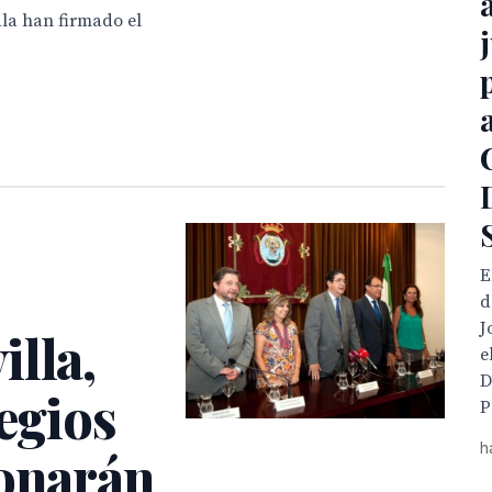
la han firmado el
E
d
J
lla,
e
D
legios
P
h
donarán