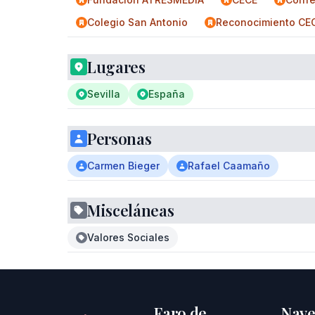
Colegio San Antonio
Reconocimiento CE
Lugares
Sevilla
España
Personas
Carmen Bieger
Rafael Caamaño
Misceláneas
Valores Sociales
Faro de
Nave