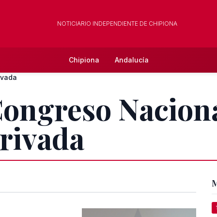
NOTICIARIO INDEPENDIENTE DE CHIPIONA
Chipiona
Andalucía
ivada
Congreso Naciona
rivada
M