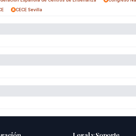
CE
CECE Sevilla
gación
Legal y Soporte