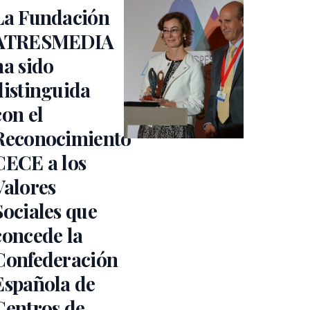
La Fundación
ATRESMEDIA
ha sido
distinguida
con el
Reconocimiento
CECE a los
Valores
Sociales que
concede la
Confederación
Española de
Centros de