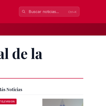
Ctrl+K
l de la
ás Noticias
TELEVISION