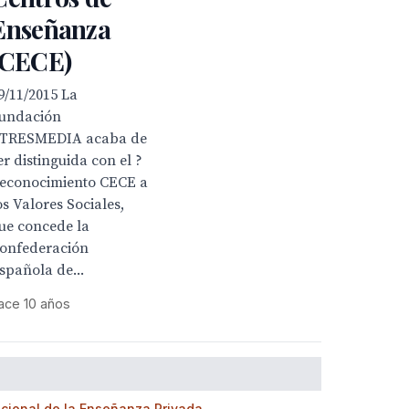
Enseñanza
(CECE)
9/11/2015 La
undación
TRESMEDIA acaba de
er distinguida con el ?
econocimiento CECE a
os Valores Sociales,
ue concede la
onfederación
spañola de...
ace 10 años
cional de la Enseñanza Privada