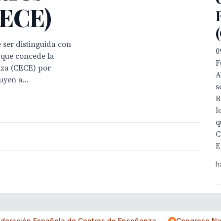
CECE)
ser distinguida con
0
 que concede la
F
za (CECE) por
A
uyen a...
s
R
l
q
C
E
h
deración Española de Centros de Enseñanza
Congreso Na