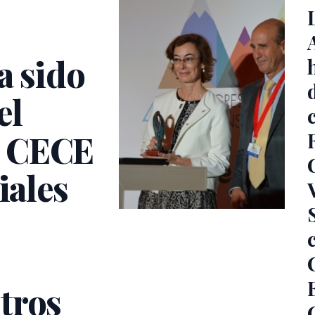
 sido
el
o CECE
iales
tros