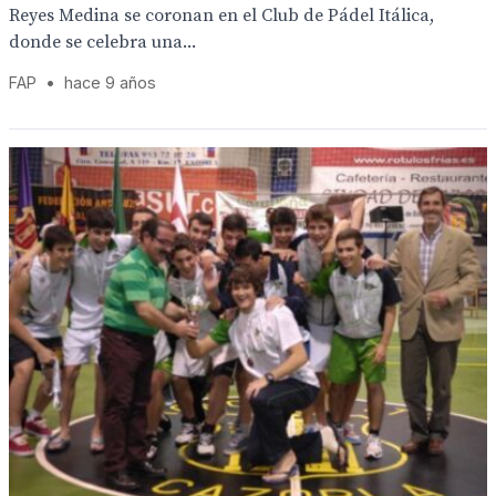
Reyes Medina se coronan en el Club de Pádel Itálica,
donde se celebra una...
FAP
•
hace 9 años