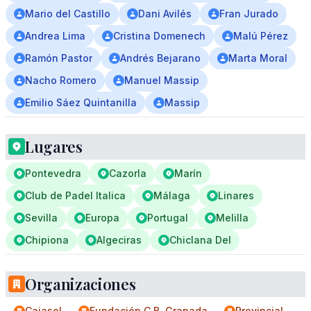
Mario del Castillo
Dani Avilés
Fran Jurado
Andrea Lima
Cristina Domenech
Malú Pérez
Ramón Pastor
Andrés Bejarano
Marta Moral
Nacho Romero
Manuel Massip
Emilio Sáez Quintanilla
Massip
Lugares
Pontevedra
Cazorla
Marín
Club de Padel Italica
Málaga
Linares
Sevilla
Europa
Portugal
Melilla
Chipiona
Algeciras
Chiclana Del
Organizaciones
Cajasol
Fundación C.B. Granada
Provincial