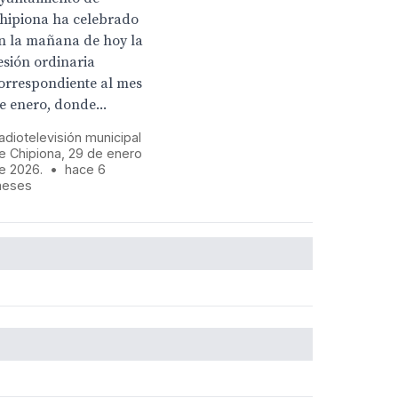
hipiona ha celebrado
n la mañana de hoy la
esión ordinaria
orrespondiente al mes
e enero, donde...
adiotelevisión municipal
e Chipiona, 29 de enero
e 2026.
•
hace 6
eses