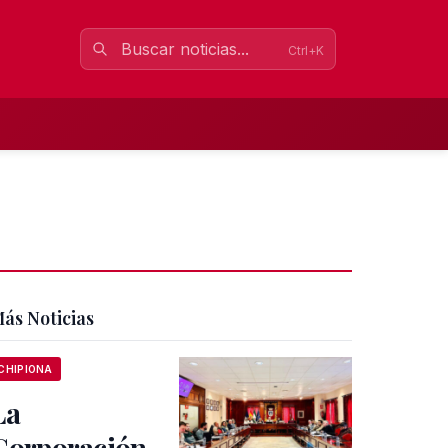
Ctrl+K
ás Noticias
CHIPIONA
La
Corporación