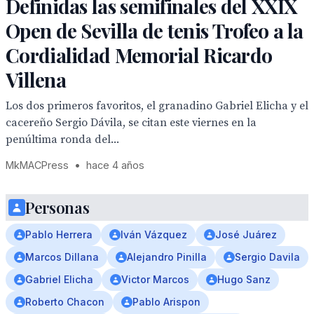
Definidas las semifinales del XXIX
Open de Sevilla de tenis Trofeo a la
Cordialidad Memorial Ricardo
Villena
Los dos primeros favoritos, el granadino Gabriel Elicha y el
cacereño Sergio Dávila, se citan este viernes en la
penúltima ronda del...
MkMACPress
•
hace 4 años
Personas
Pablo Herrera
Iván Vázquez
José Juárez
Marcos Dillana
Alejandro Pinilla
Sergio Davila
Gabriel Elicha
Victor Marcos
Hugo Sanz
Roberto Chacon
Pablo Arispon