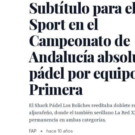
Subtítulo para e
Sport en el
Campeonato de
Andalucía absol
pádel por equip
Primera
El Shark Pádel Los Boliches reeditaba doblete re
aljarafeño, donde el también sevillano La Red X
permanencia en ambas categorías.
FAP
•
hace 10 años