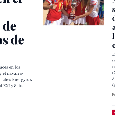
 de
os de
E
c
e
uces en los
(
 el navarro-
d
iches Energysur.
(
d XXI y Sato.
F