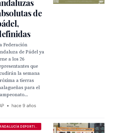
andaluzas
absolutas de
pádel,
definidas
a Federación
ndaluza de Pádel ya
iene a los 26
epresentantes que
cudirán la semana
róxima a tierras
alagueñas para el
ampeonato...
AP
•
hace 9 años
ANDALUCÍA DEPORTIVA