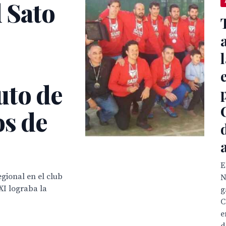
l Sato
uto de
os de
E
gional en el club
N
XI lograba la
g
C
e