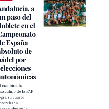
Andalucía, a
un paso del
doblete en el
Campeonato
de España
absoluto de
pádel por
selecciones
autonómicas
l combinado
asculino de la FAP
ogra su cuarto
ntorchado