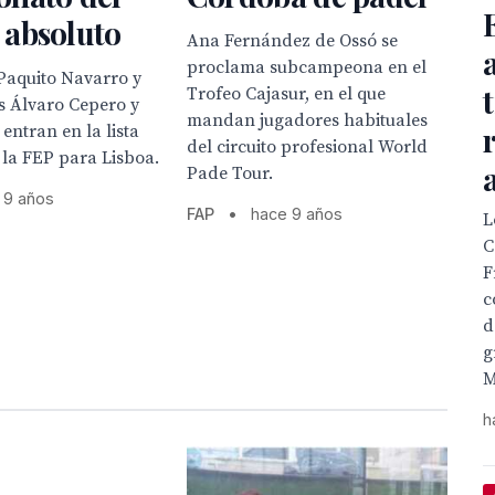
absoluto
Ana Fernández de Ossó se
proclama subcampeona en el
 Paquito Navarro y
Trofeo Cajasur, en el que
s Álvaro Cepero y
mandan jugadores habituales
entran en la lista
del circuito profesional World
e la FEP para Lisboa.
Pade Tour.
 9 años
FAP
•
hace 9 años
L
C
F
c
d
g
M
h