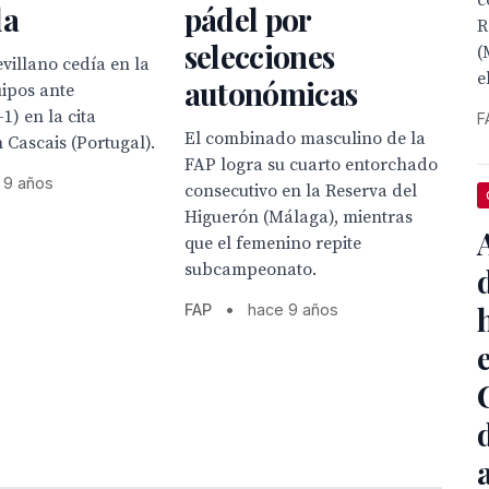
c
la
pádel por
R
selecciones
(
evillano cedía en la
e
autonómicas
uipos ante
1) en la cita
F
El combinado masculino de la
 Cascais (Portugal).
FAP logra su cuarto entorchado
 9 años
consecutivo en la Reserva del
Higuerón (Málaga), mientras
que el femenino repite
subcampeonato.
FAP
•
hace 9 años