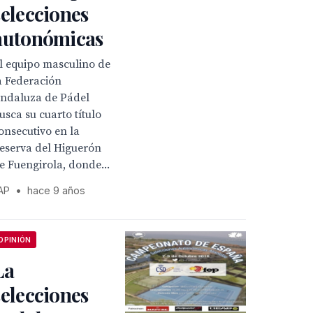
selecciones
autonómicas
l equipo masculino de
a Federación
ndaluza de Pádel
usca su cuarto título
onsecutivo en la
eserva del Higuerón
e Fuengirola, donde...
AP
•
hace 9 años
OPINIÓN
La
selecciones