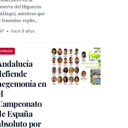
onsecutivo en la
eserva del Higuerón
Málaga), mientras que
l femenino repite...
AP
•
hace 9 años
OPINIÓN
Andalucía
defiende
hegemonía en
el
Campeonato
de España
absoluto por