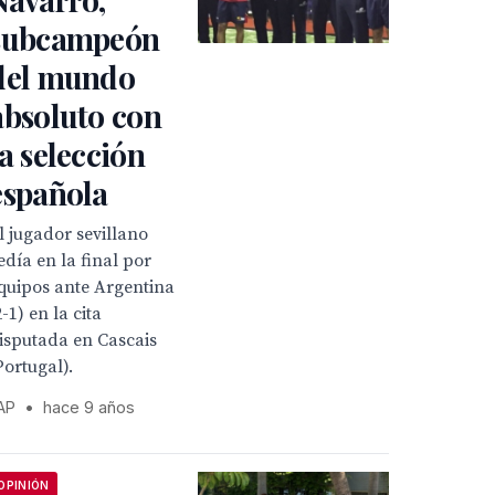
subcampeón
del mundo
absoluto con
la selección
española
l jugador sevillano
edía en la final por
quipos ante Argentina
2-1) en la cita
isputada en Cascais
Portugal).
AP
•
hace 9 años
OPINIÓN