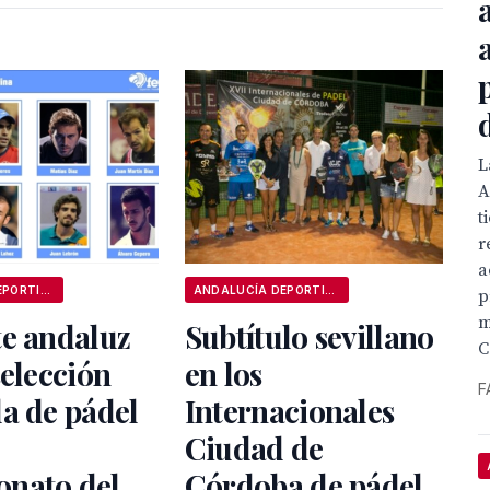
L
A
t
r
a
ANDALUCÍA DEPORTIVA
ANDALUCÍA DEPORTIVA
p
m
te andaluz
Subtítulo sevillano
C
selección
en los
F
a de pádel
Internacionales
Ciudad de
nato del
Córdoba de pádel