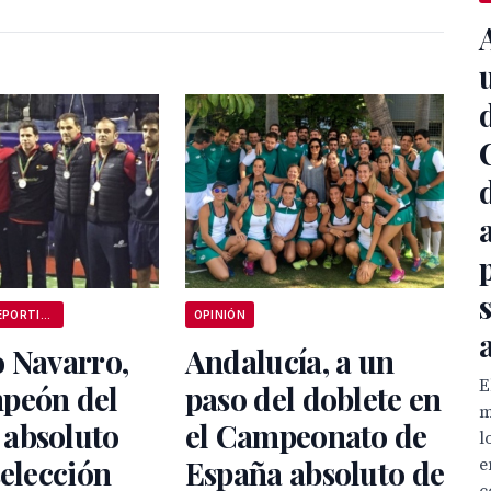
ANDALUCÍA DEPORTIVA
OPINIÓN
 Navarro,
Andalucía, a un
E
peón del
paso del doblete en
m
absoluto
el Campeonato de
l
selección
España absoluto de
e