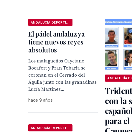
ANDALUCÍA DEPORTIVA
El pádel andaluz ya
tiene nuevos reyes
absolutos
Los malagueños Cayetano
Rocafort y Fran Tobaria se
coronan en el Cerrado del
Águila junto con las granadinas
Triden
Lucía Martínez...
con la 
hace 9 años
español
para el
Campeo
ANDALUCÍA DEPORTIVA