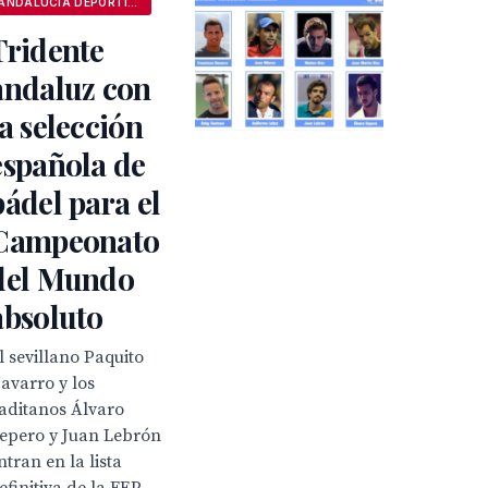
ANDALUCÍA DEPORTIVA
Tridente
andaluz con
la selección
española de
pádel para el
Campeonato
del Mundo
absoluto
l sevillano Paquito
avarro y los
aditanos Álvaro
epero y Juan Lebrón
ntran en la lista