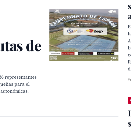
E
l
utas de
A
b
c
R
d
26 representantes
F
gueñas para el
 autonómicas.