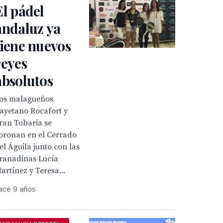
El pádel
andaluz ya
tiene nuevos
reyes
absolutos
os malagueños
ayetano Rocafort y
ran Tobaria se
oronan en el Cerrado
el Águila junto con las
ranadinas Lucía
artínez y Teresa...
ace 9 años