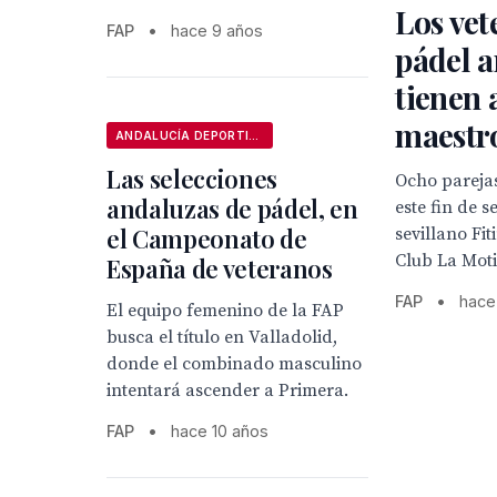
Los vet
FAP
•
hace 9 años
pádel a
tienen 
maestro
ANDALUCÍA DEPORTIVA
Las selecciones
Ocho pareja
andaluzas de pádel, en
este fin de 
el Campeonato de
sevillano Fit
Club La Moti
España de veteranos
FAP
•
hace
El equipo femenino de la FAP
busca el título en Valladolid,
donde el combinado masculino
intentará ascender a Primera.
FAP
•
hace 10 años