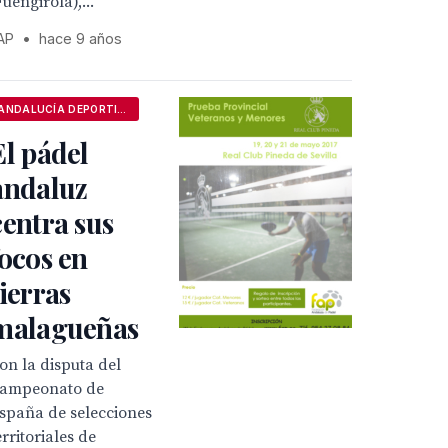
Fuengirola),...
AP
•
hace 9 años
ANDALUCÍA DEPORTIVA
El pádel
andaluz
centra sus
focos en
tierras
malagueñas
on la disputa del
ampeonato de
spaña de selecciones
erritoriales de