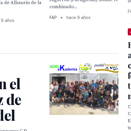
(
a de Alhaurín de la
combinado...
F
FAP
•
hace 9 años
 9 años
n el
z de
C
del
C
E
t