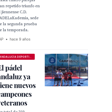
asta cuatro parejas
an repetido triunfo en
l jiennense C.D.
ADELaKademia, sede
e la segunda prueba
e la temporada.
AP
•
hace 9 años
ANDALUCÍA DEPORTIVA
El pádel
andaluz ya
tiene nuevos
campeones
veteranos