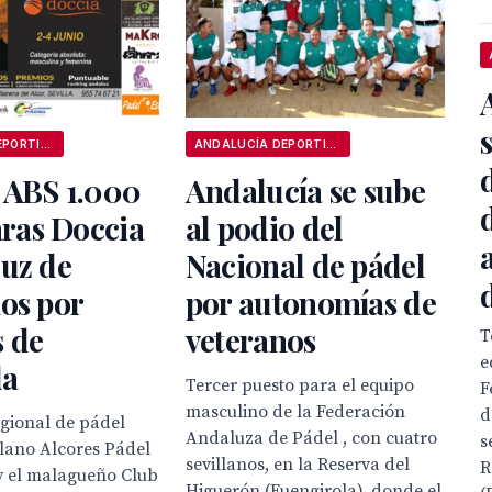
ANDALUCÍA DEPORTIVA
ANDALUCÍA DEPORTIVA
 ABS 1.000
Andalucía se sube
as Doccia
al podio del
uz de
Nacional de pádel
os por
por autonomías de
s de
veteranos
T
e
da
Tercer puesto para el equipo
F
masculino de la Federación
d
egional de pádel
Andaluza de Pádel , con cuatro
s
illano Alcores Pádel
sevillanos, en la Reserva del
R
y el malagueño Club
Higuerón (Fuengirola), donde el