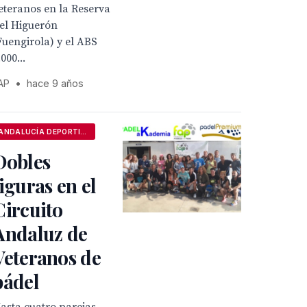
eteranos en la Reserva
el Higuerón
Fuengirola) y el ABS
.000...
AP
•
hace 9 años
ANDALUCÍA DEPORTIVA
Dobles
figuras en el
Circuito
Andaluz de
Veteranos de
pádel