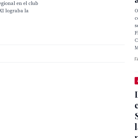
gional en el club
XI lograba la
O
c
s
F
C
M
F