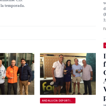
jiennense C.D.
v
 la temporada.
d
(
2
F
ANDALUCÍA DEPORTIVA