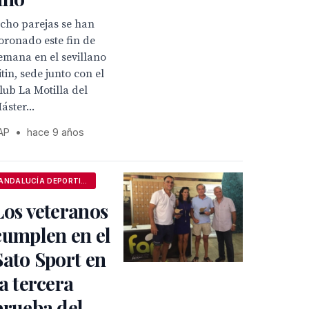
cho parejas se han
oronado este fin de
emana en el sevillano
itin, sede junto con el
lub La Motilla del
áster...
AP
•
hace 9 años
ANDALUCÍA DEPORTIVA
Los veteranos
cumplen en el
Sato Sport en
la tercera
prueba del