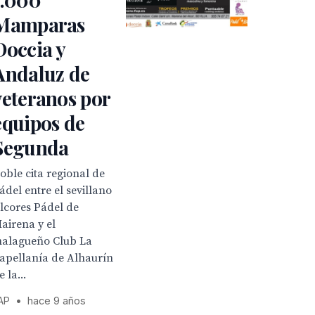
Mamparas
Doccia y
Andaluz de
veteranos por
equipos de
Segunda
oble cita regional de
ádel entre el sevillano
lcores Pádel de
airena y el
alagueño Club La
apellanía de Alhaurín
e la...
AP
•
hace 9 años