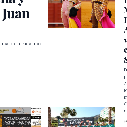
e Juan
o una oreja cada uno
D
p
A
M
m
C
d
F