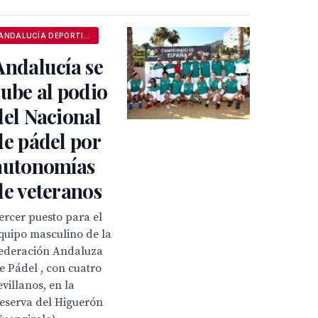
ANDALUCÍA DEPORTIVA
Andalucía se
sube al podio
del Nacional
de pádel por
autonomías
de veteranos
ercer puesto para el
quipo masculino de la
ederación Andaluza
e Pádel , con cuatro
evillanos, en la
eserva del Higuerón