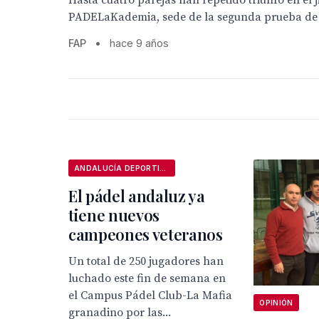
Hasta cuatro parejas han repetido triunfo en el 
PADELaKademia, sede de la segunda prueba de
FAP
•
hace 9 años
ANDALUCÍA DEPORTIVA
El pádel andaluz ya
tiene nuevos
campeones veteranos
Un total de 250 jugadores han
luchado este fin de semana en
el Campus Pádel Club-La Mafia
OPINIÓN
granadino por las...