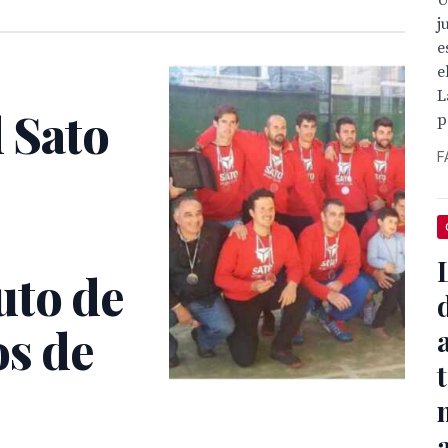
U
j
e
e
L
l Sato
p
F
uto de
os de