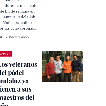
n total de 250
ugadores han luchado
ste fin de semana en
l Campus Pádel Club-
a Mafia granadino
or las ocho coronas...
AP
•
hace 9 años
OPINIÓN
Los veteranos
del pádel
andaluz ya
tienen a sus
maestros del
año