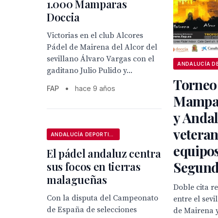
1.000 Mamparas
Doccia
Victorias en el club Alcores
Pádel de Mairena del Alcor del
sevillano Álvaro Vargas con el
gaditano Julio Pulido y...
Torneo
FAP
•
hace 9 años
Mampar
y Andal
veteran
ANDALUCÍA DEPORTIVA
equipo
El pádel andaluz centra
Segun
sus focos en tierras
malagueñas
Doble cita r
Con la disputa del Campeonato
entre el sev
de España de selecciones
de Mairena 