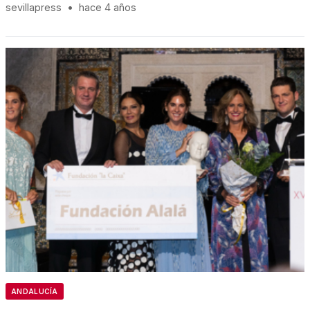
sevillapress
•
hace 4 años
ANDALUCÍA