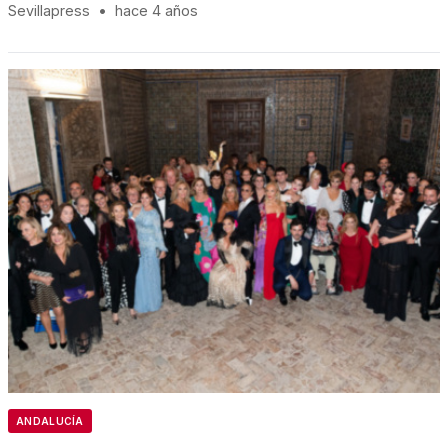
Sevillapress
•
hace 4 años
ANDALUCÍA