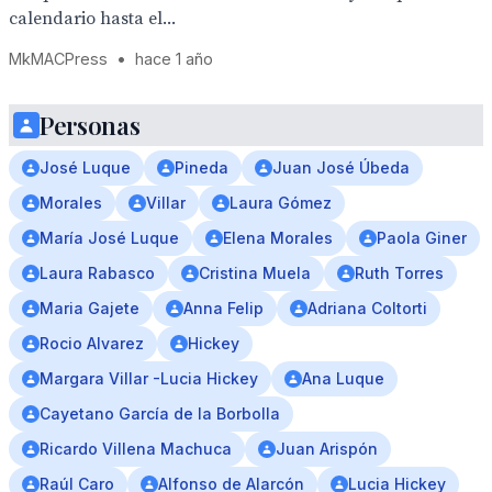
calendario hasta el...
MkMACPress
•
hace 1 año
Personas
José Luque
Pineda
Juan José Úbeda
Morales
Villar
Laura Gómez
María José Luque
Elena Morales
Paola Giner
Laura Rabasco
Cristina Muela
Ruth Torres
Maria Gajete
Anna Felip
Adriana Coltorti
Rocio Alvarez
Hickey
Margara Villar -Lucia Hickey
Ana Luque
Cayetano García de la Borbolla
Ricardo Villena Machuca
Juan Arispón
Raúl Caro
Alfonso de Alarcón
Lucia Hickey