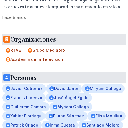
La serie de aventuras de La 1 ‘Águila Roja’ llega a su final
este jueves tras nueve temporadas manteniendo en vilo a...
hace 9 años
Organizaciones
RTVE
Grupo Mediapro
Academia de la Television
Personas
Javier Gutierrez
David Janer
Miryam Gallego
Francis Lorenzo
José Ángel Egido
Guillermo Campra
Myriam Gallego
Xabier Elorriaga
Eliana Sánchez
Elisa Mouliaá
Patrick Criado
Inma Cuesta
Santiago Molero