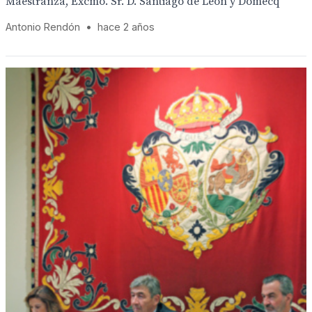
Maestranza, Excmo. Sr. D. Santiago de León y Domecq
Antonio Rendón
•
hace 2 años