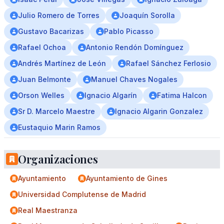
Julio Romero de Torres
Joaquín Sorolla
Gustavo Bacarizas
Pablo Picasso
Rafael Ochoa
Antonio Rendón Domínguez
Andrés Martínez de León
Rafael Sánchez Ferlosio
Juan Belmonte
Manuel Chaves Nogales
Orson Welles
Ignacio Algarín
Fatima Halcon
Sr D. Marcelo Maestre
Ignacio Algarin Gonzalez
Eustaquio Marin Ramos
Organizaciones
Ayuntamiento
Ayuntamiento de Gines
Universidad Complutense de Madrid
Real Maestranza