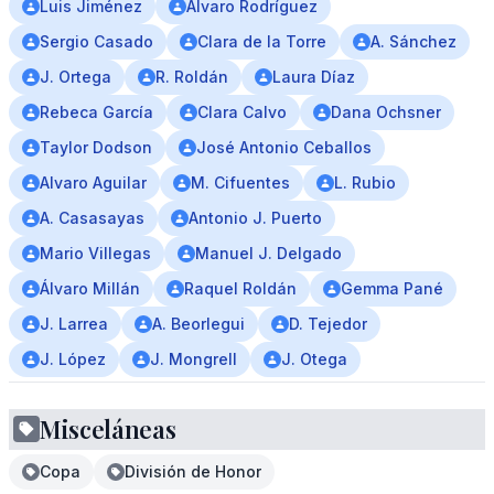
Luis Jiménez
Álvaro Rodríguez
Sergio Casado
Clara de la Torre
A. Sánchez
J. Ortega
R. Roldán
Laura Díaz
Rebeca García
Clara Calvo
Dana Ochsner
Taylor Dodson
José Antonio Ceballos
Alvaro Aguilar
M. Cifuentes
L. Rubio
A. Casasayas
Antonio J. Puerto
Mario Villegas
Manuel J. Delgado
Álvaro Millán
Raquel Roldán
Gemma Pané
J. Larrea
A. Beorlegui
D. Tejedor
J. López
J. Mongrell
J. Otega
Misceláneas
Copa
División de Honor