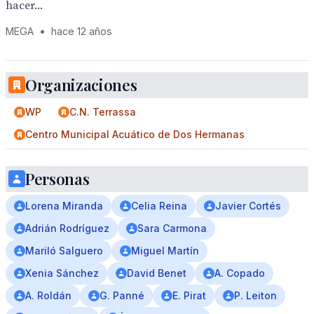
hacer...
MEGA
•
hace 12 años
Organizaciones
WP
C.N. Terrassa
Centro Municipal Acuático de Dos Hermanas
Personas
Lorena Miranda
Celia Reina
Javier Cortés
Adrián Rodríguez
Sara Carmona
Mariló Salguero
Miguel Martín
Xenia Sánchez
David Benet
A. Copado
A. Roldán
G. Panné
E. Pirat
P. Leiton