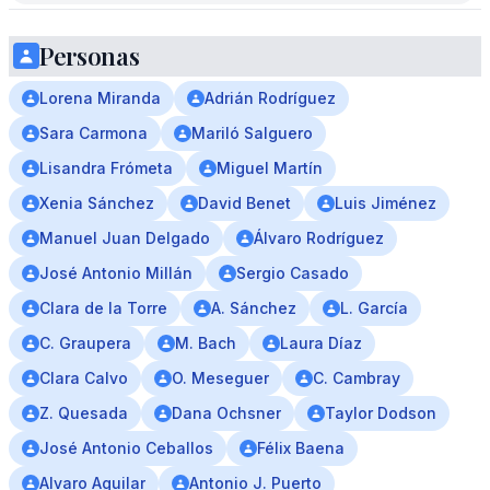
Personas
Lorena Miranda
Adrián Rodríguez
Sara Carmona
Mariló Salguero
Lisandra Frómeta
Miguel Martín
Xenia Sánchez
David Benet
Luis Jiménez
Manuel Juan Delgado
Álvaro Rodríguez
José Antonio Millán
Sergio Casado
Clara de la Torre
A. Sánchez
L. García
C. Graupera
M. Bach
Laura Díaz
Clara Calvo
O. Meseguer
C. Cambray
Z. Quesada
Dana Ochsner
Taylor Dodson
José Antonio Ceballos
Félix Baena
Alvaro Aguilar
Antonio J. Puerto