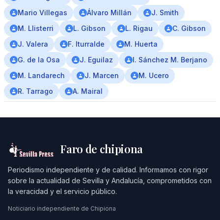
Mario Villegas
Álvaro Millán
J. Smith
M. Llisterri
L. Gibson
L. Rigau
C. Gibson
J. Valera
F. Iturralde
M. Huerta
G. de la Osa
J. Eguilaz
I. Sánchez M. Berjano
M. Landarech
J. Marcen
M. Ucero
R. Tarrago
A. Mairal
Faro de chipiona
Periodismo independiente y de calidad. Informamos con rigor
sobre la actualidad de Sevilla y Andalucía, comprometidos con
la veracidad y el servicio público.
Noticiario independiente de Chipiona