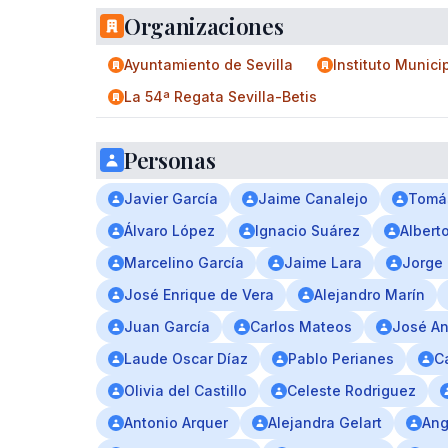
Organizaciones
Ayuntamiento de Sevilla
Instituto Munici
La 54ª Regata Sevilla-Betis
Personas
Javier García
Jaime Canalejo
Tomá
Álvaro López
Ignacio Suárez
Albert
Marcelino García
Jaime Lara
Jorge 
José Enrique de Vera
Alejandro Marín
Juan García
Carlos Mateos
José An
Laude Oscar Díaz
Pablo Perianes
C
Olivia del Castillo
Celeste Rodriguez
Antonio Arquer
Alejandra Gelart
Ang