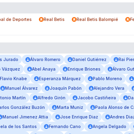
pal de Deportes
Real Betis
Real Betis Balompié
F
s Jurado
Álvaro Romero
Daniel Gutiérrez
Rai Pie
o Vázquez
Abel Anaya
Enrique Briones
Álvaro Gut
Flavio Knabe
Esperanza Márquez
Pablo Moreno
Manuel Álvarez
Joaquín Pabón
Alejandro Vera
tonio Martín
Alfredo Girón
Jacobo Castiñeira
Da
arlos González Buzón
Marta Muniz
Paola Alonso de 
Manuel Jimenez Attia
Jose Enrique Diaz
Andres Dia
ela de los Santos
Fernando Cano
Angela Delgado