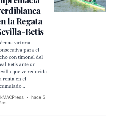
verdiblanca
en la Regata
Sevilla-Betis
écima victoria
onsecutiva para el
cho con timonel del
eal Betis ante un
evilla que ve reducida
u renta en el
cumulado...
kMACPress
•
hace 5
ños