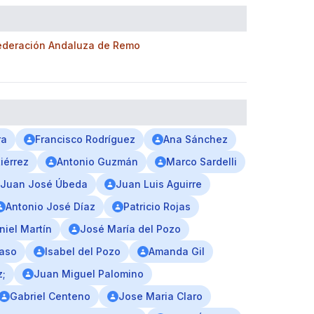
ederación Andaluza de Remo
ra
Francisco Rodríguez
Ana Sánchez
iérrez
Antonio Guzmán
Marco Sardelli
Juan José Úbeda
Juan Luis Aguirre
Antonio José Díaz
Patricio Rojas
niel Martín
José María del Pozo
Caso
Isabel del Pozo
Amanda Gil
z;
Juan Miguel Palomino
Gabriel Centeno
Jose Maria Claro