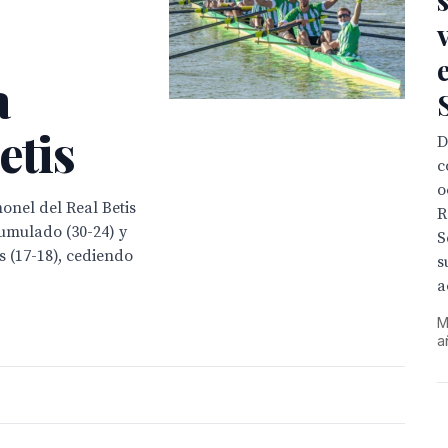
a
etis
D
c
o
onel del Real Betis
R
cumulado (30-24) y
S
s (17-18), cediendo
s
a
M
a