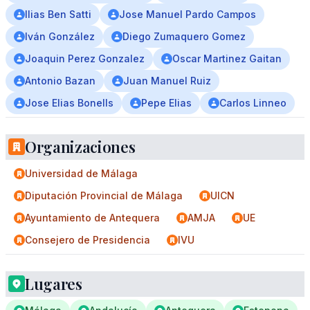
Ilias Ben Satti
Jose Manuel Pardo Campos
Iván González
Diego Zumaquero Gomez
Joaquin Perez Gonzalez
Oscar Martinez Gaitan
Antonio Bazan
Juan Manuel Ruiz
Jose Elias Bonells
Pepe Elias
Carlos Linneo
Organizaciones
Universidad de Málaga
Diputación Provincial de Málaga
UICN
Ayuntamiento de Antequera
AMJA
UE
Consejero de Presidencia
IVU
Lugares