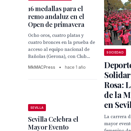
16 medallas para el
remo andaluz en el
Open de primavera
Ocho oros, cuatro platas y
cuatro bronces en la prueba de
acceso al equipo nacional de
SOCIEDAD
Bañolas (Gerona), con Club...
Deport
MkMACPress
•
hace 1 año
Solidar
Rosa: L
de la M
en Sevi
SEVILLA
La carrera d
Sevilla Celebra el
mayor event
Mayor Evento
femenino de