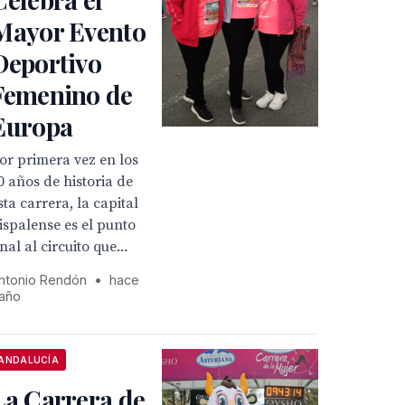
Mayor Evento
Deportivo
Femenino de
Europa
or primera vez en los
0 años de historia de
sta carrera, la capital
ispalense es el punto
inal al circuito que...
ntonio Rendón
•
hace
 año
ANDALUCÍA
La Carrera de