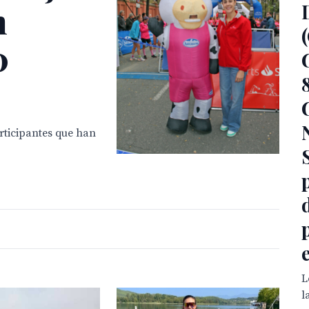
n
0
rticipantes que han
S
L
l