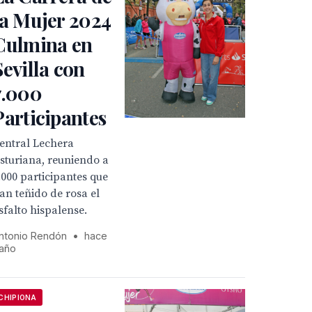
la Mujer 2024
Culmina en
Sevilla con
7.000
Participantes
entral Lechera
sturiana, reuniendo a
.000 participantes que
an teñido de rosa el
sfalto hispalense.
ntonio Rendón
•
hace
 año
CHIPIONA