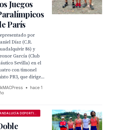
los Juegos
Paralímpicos
de París
epresentado por
aniel Díaz (C.R.
uadalquivir 86) y
eonor García (Club
áutico Sevilla) en el
uatro con timonel
ixto PR3, que dirige...
kMACPress
•
hace 1
ño
ANDALUCÍA DEPORTIVA
Doble