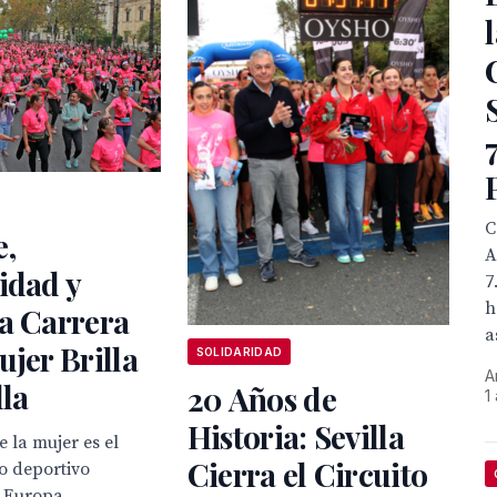
C
e,
A
idad y
7
h
a Carrera
a
ujer Brilla
SOLIDARIDAD
A
lla
20 Años de
1
Historia: Sevilla
e la mujer es el
Cierra el Circuito
o deportivo
 Europa.