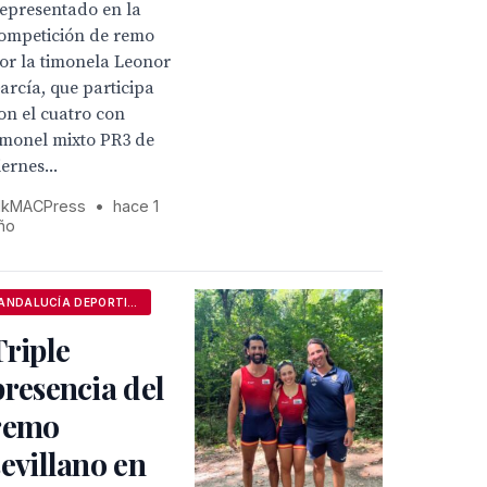
epresentado en la
ompetición de remo
or la timonela Leonor
arcía, que participa
on el cuatro con
imonel mixto PR3 de
iernes...
kMACPress
•
hace 1
ño
ANDALUCÍA DEPORTIVA
Triple
presencia del
remo
sevillano en