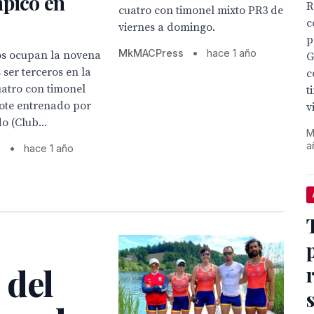
mpico en
R
cuatro con timonel mixto PR3 de
c
viernes a domingo.
p
MkMACPress
•
hace 1 año
os ocupan la novena
G
 ser terceros en la
c
uatro con timonel
t
bote entrenado por
v
o (Club...
M
a
s
•
hace 1 año
 del