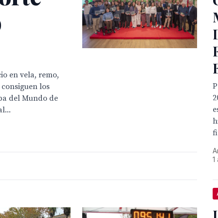
o
io en vela, remo,
P
 consiguen los
2
opa del Mundo de
e
...
h
f
A
1