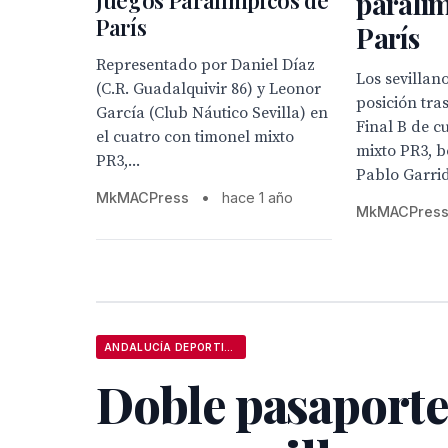
paralí
París
París
Representado por Daniel Díaz
Los sevillan
(C.R. Guadalquivir 86) y Leonor
posición tras
García (Club Náutico Sevilla) en
Final B de c
el cuatro con timonel mixto
mixto PR3, 
PR3,...
Pablo Garrid
MkMACPress
•
hace 1 año
MkMACPres
ANDALUCÍA DEPORTIVA
Doble pasaporte