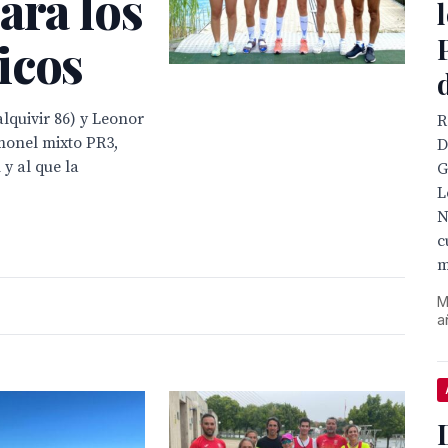
ara los
icos
lquivir 86) y Leonor
R
imonel mixto PR3,
D
 y al que la
G
L
N
c
m
M
a