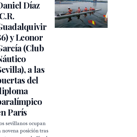
Daniel Díaz
(C.R.
Guadalquivir
86) y Leonor
García (Club
Náutico
evilla), a las
puertas del
diploma
paralímpico
en París
os sevillanos ocupan
a novena posición tras