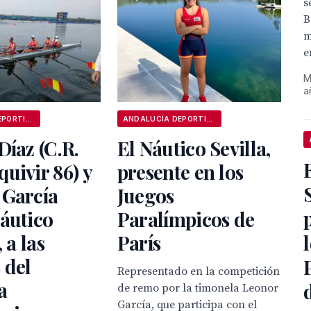
s
B
m
e
M
a
ANDALUCÍA DEPORTIVA
ANDALUCÍA DEPORTIVA
Díaz (C.R.
El Náutico Sevilla,
uivir 86) y
presente en los
 García
Juegos
áutico
Paralímpicos de
, a las
París
 del
Representado en la competición
a
de remo por la timonela Leonor
García, que participa con el