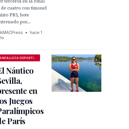
er terceros en la Final
 de cuatro con timonel
ixto PR3, bote
ntrenado por...
kMACPress
•
hace 1
ño
ANDALUCÍA DEPORTIVA
El Náutico
Sevilla,
presente en
los Juegos
Paralímpicos
de París