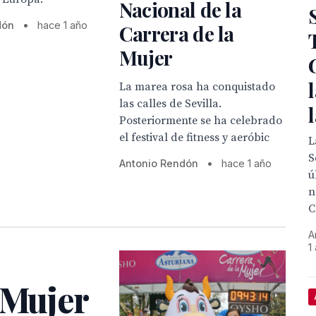
Nacional de la
dón
•
hace 1 año
Carrera de la
Mujer
La marea rosa ha conquistado
las calles de Sevilla.
Posteriormente se ha celebrado
el festival de fitness y aeróbic
L
S
Antonio Rendón
•
hace 1 año
ú
n
C
A
1
 Mujer