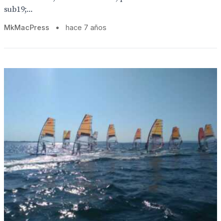
sub19;...
MkMacPress
•
hace 7 años