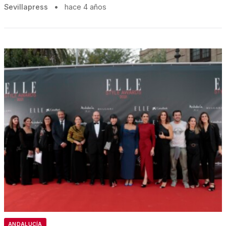
Sevillapress
•
hace 4 años
ANDALUCÍA