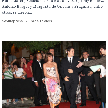
Nuria March, Relaciones Públicas de Vasari, Tony Benítez,
Antonio Burgos y Margarita de Orleans y Braganza, entre
otros, se dieron...
Sevillapress
•
hace 17 años