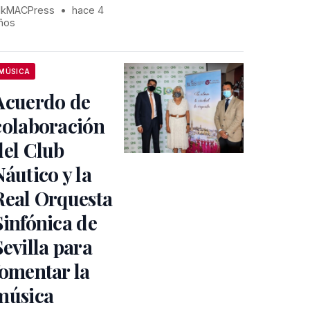
kMACPress
•
hace 4
ños
MÚSICA
Acuerdo de
colaboración
del Club
Náutico y la
Real Orquesta
Sinfónica de
Sevilla para
fomentar la
música