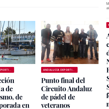
M
a
ANDALUCÍA DEPORTIVA
ANDALUCÍA DEPORTIVA
cción
Punto final del
la de
Circuito Andaluz
ismo, de
de pádel de
porada en
veteranos