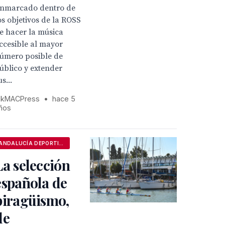
nmarcado dentro de
os objetivos de la ROSS
e hacer la música
ccesible al mayor
úmero posible de
úblico y extender
us...
kMACPress
•
hace 5
ños
ANDALUCÍA DEPORTIVA
La selección
española de
piragüismo,
de