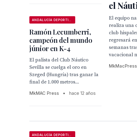
el Náut
El equipo na
ANDALUCÍA DEPORTIVA
realiza una 
Ramón Lecumberri,
club hispale
campeón del mundo
regresará e
júnior en K-4
semanas tra
vacacional 
El palista del Club Náutico
MkMacPres
Sevilla se cuelga el oro en
Szeged (Hungría) tras ganar la
final de 1.000 metros...
MkMAC Press
•
hace 12 años
ANDALUCÍA DEPORTIVA