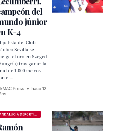
Lecumberri,
campeón del
mundo júnior
en K-4
l palista del Club
áutico Sevilla se
uelga el oro en Szeged
Hungría) tras ganar la
inal de 1.000 metros
on el...
kMAC Press
•
hace 12
ños
ANDALUCÍA DEPORTIVA
Ramón