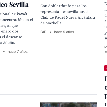
ico Sevilla
E
Con doble triunfo para los
l
representantes sevillanos el
cional de kayak
d
Club de Pádel Nueva Alcántara
concentración en el
a
de Marbella.
nse, al que
n
n enero dos
FAP
•
hace 9 años
p
s el descanso
s
navideño.
M
a
s
•
hace 7 años