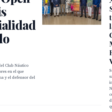
is
ialidad
do
del Club Náutico
S
res en el que
s
ha y el defensor del
i
N
c
d
q