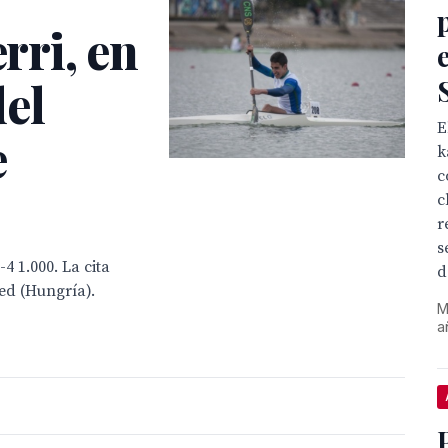
ri, en
el
E
e
k
c
c
r
s
4 1.000. La cita
d
ed (Hungría).
M
a