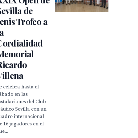
Sevilla de
tenis Trofeo a
la
Cordialidad
Memorial
Ricardo
Villena
e celebra hasta el
ábado en las
nstalaciones del Club
áutico Sevilla con un
uadro internacional
e 16 jugadores en el
ue...