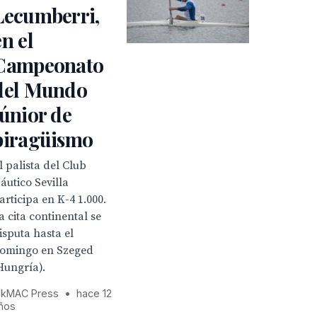
Lecumberri,
en el
Campeonato
del Mundo
júnior de
piragüismo
l palista del Club
áutico Sevilla
articipa en K-4 1.000.
a cita continental se
isputa hasta el
omingo en Szeged
Hungría).
kMAC Press
•
hace 12
ños