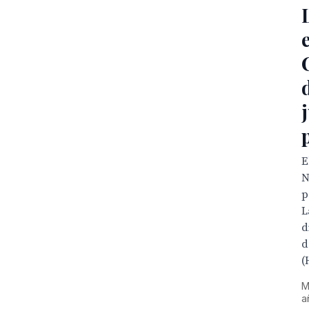
E
N
p
L
d
d
(
M
a