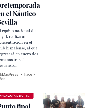
pretemporada
en el Náutico
Sevilla
l equipo nacional de
ayak realiza una
oncentración en el
lub hispalense, al que
egresará en enero dos
emanas tras el
escanso...
kMacPress
•
hace 7
ños
ANDALUCÍA DEPORTIVA
Punto final