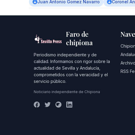
Juan Antonio Gomez Navarro
Coronel An
Faro de
Nave
chipiona
Chipio
Andalu
Periodismo independiente y de
calidad. Informamos con rigor sobre la
Archivo
actualidad de Sevilla y Andalucía,
RSS F
comprometidos con la veracidad y el
servicio público.
Noticiario independiente de Chipiona