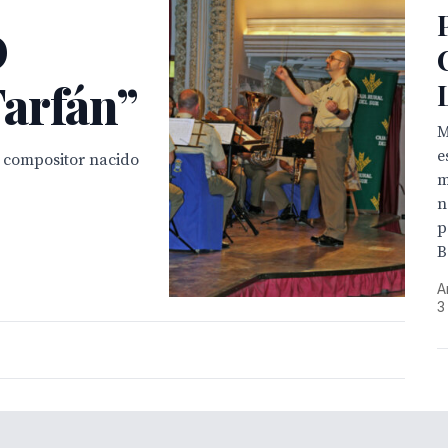
D
arfán”
M
e
 compositor nacido
m
n
p
B
A
3