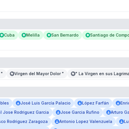
Cuba
Melilla
San Bernardo
Santiago de Compo
 "
Virgen del Mayor Dolor "
" La Virgen en sus Lagrim
obles
José Luis García Palacio
López Farfán
Enr
l Jose Rodriguez Garcia
Jose Garcia Rufino
Arturo G
sco Rodriguez Zaragoza
Antonio Lopez Valenzuela
Lu