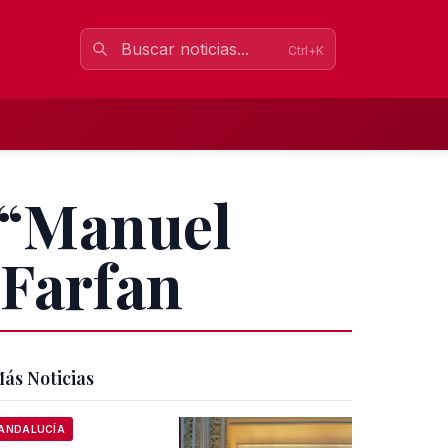
Ctrl+K
 “Manuel
 Farfan
ás Noticias
ANDALUCÍA