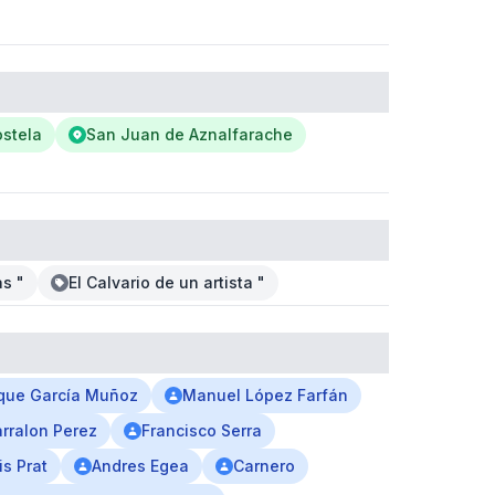
stela
San Juan de Aznalfarache
as "
El Calvario de un artista "
ique García Muñoz
Manuel López Farfán
arralon Perez
Francisco Serra
is Prat
Andres Egea
Carnero