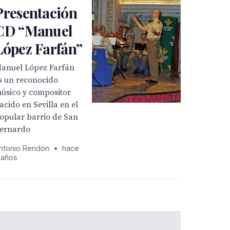
Presentación
CD “Manuel
López Farfán”
anuel López Farfán
s un reconocido
úsico y compositor
acido en Sevilla en el
opular barrio de San
ernardo
ntonio Rendón
•
hace
 años