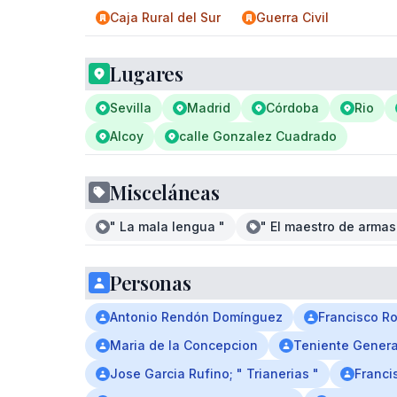
Caja Rural del Sur
Guerra Civil
Lugares
Sevilla
Madrid
Córdoba
Rio
Alcoy
calle Gonzalez Cuadrado
Misceláneas
" La mala lengua "
" El maestro de armas
Personas
Antonio Rendón Domínguez
Francisco R
Maria de la Concepcion
Teniente Genera
Jose Garcia Rufino; " Trianerias "
Franci