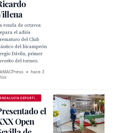
Ricardo
Villena
a ronda de octavos
epara el adiós
rematuro del Club
áutico del bicampeón
ergio Dávila, primer
avorito del torneo.
kMACPress
•
hace 3
ños
ANDALUCÍA DEPORTIVA
Presentado el
XXX Open
Sevilla de