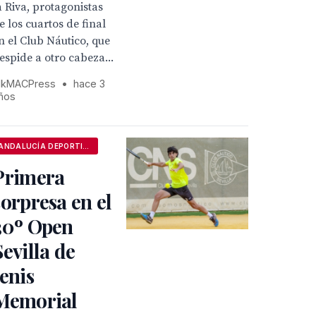
a Riva, protagonistas
e los cuartos de final
n el Club Náutico, que
espide a otro cabeza...
kMACPress
•
hace 3
ños
ANDALUCÍA DEPORTIVA
Primera
sorpresa en el
30º Open
Sevilla de
tenis
Memorial