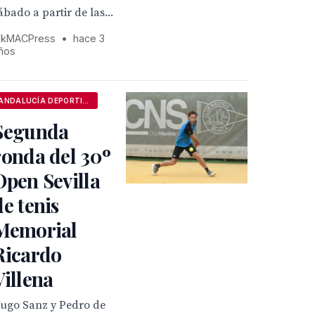
ábado a partir de las...
kMACPress
•
hace 3
ños
ANDALUCÍA DEPORTIVA
Segunda
ronda del 30º
Open Sevilla
de tenis
Memorial
Ricardo
Villena
ugo Sanz y Pedro de