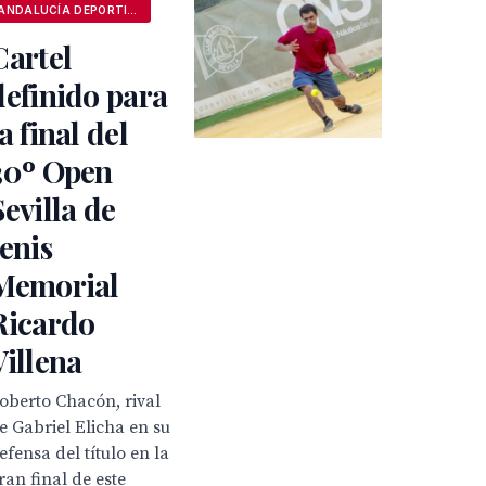
ANDALUCÍA DEPORTIVA
Cartel
definido para
la final del
30º Open
Sevilla de
tenis
Memorial
Ricardo
Villena
oberto Chacón, rival
e Gabriel Elicha en su
efensa del título en la
ran final de este