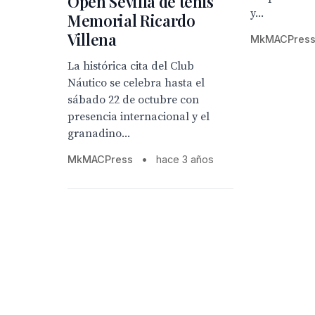
Open Sevilla de tenis
y...
Memorial Ricardo
Villena
MkMACPres
La histórica cita del Club
Náutico se celebra hasta el
sábado 22 de octubre con
presencia internacional y el
granadino...
MkMACPress
•
hace 3 años