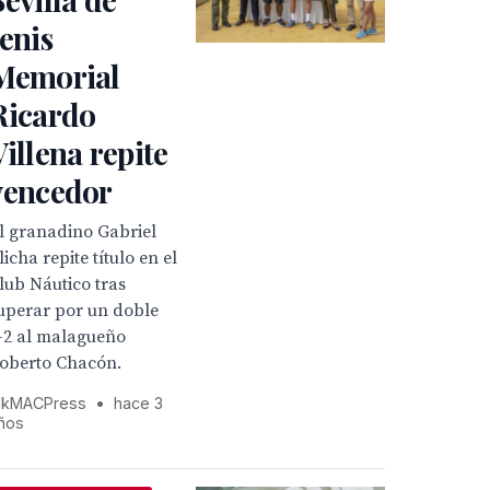
tenis
Memorial
Ricardo
Villena repite
vencedor
l granadino Gabriel
licha repite título en el
lub Náutico tras
uperar por un doble
-2 al malagueño
oberto Chacón.
kMACPress
•
hace 3
ños