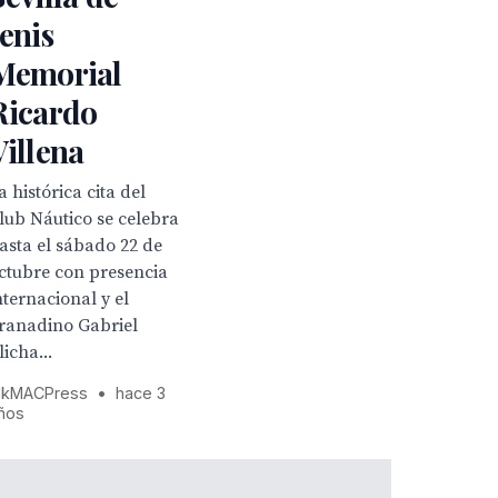
tenis
Memorial
Ricardo
Villena
a histórica cita del
lub Náutico se celebra
asta el sábado 22 de
ctubre con presencia
nternacional y el
ranadino Gabriel
licha...
kMACPress
•
hace 3
ños