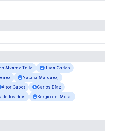
do Álvarez Tello
Juan Carlos
menez
Natalia Marquez;
Aitor Capot
Carlos Díaz
 de los Rios
Sergio del Moral