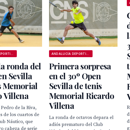
ANDALUCÍA DEPORTIVA
ANDALUCÍA DEPORTIVA
a ronda del
Primera sorpresa
n Sevilla
en el 30º Open
s Memorial
Sevilla de tenis
 Villena
Memorial Ricardo
Villena
R
Pedro de la Riva,
d
s de los cuartos de
La ronda de octavos depara el
d
Club Náutico, que
adiós prematuro del Club
g
ro cabeza de serie