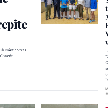
repite
lub Náutico tras
E
 Chacón.
E
C
s
6
R
M
a