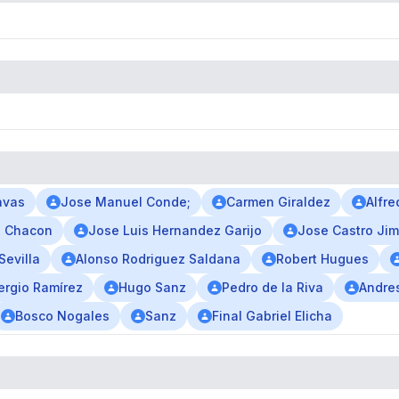
avas
Jose Manuel Conde;
Carmen Giraldez
Alfre
o Chacon
Jose Luis Hernandez Garijo
Jose Castro Ji
Sevilla
Alonso Rodriguez Saldana
Robert Hugues
ergio Ramírez
Hugo Sanz
Pedro de la Riva
Andres
Bosco Nogales
Sanz
Final Gabriel Elicha