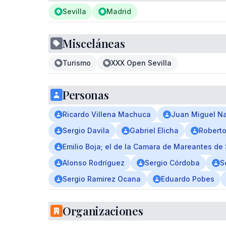
Sevilla
Madrid
Misceláneas
Turismo
XXX Open Sevilla
Personas
Ricardo Villena Machuca
Juan Miguel N
Sergio Davila
Gabriel Elicha
Robert
Emilio Boja; el de la Camara de Mareantes de 
Alonso Rodríguez
Sergio Córdoba
S
Sergio Ramirez Ocana
Eduardo Pobes
Organizaciones