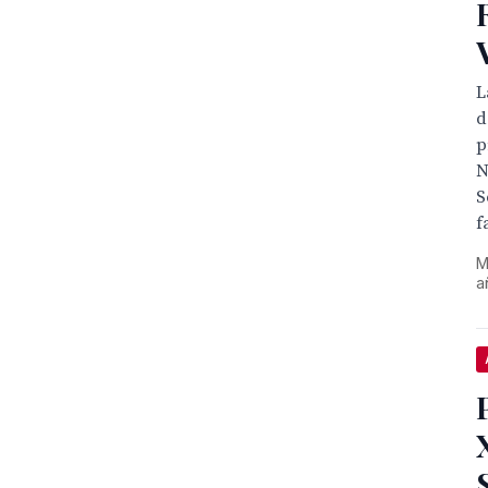
L
d
p
N
S
f
M
a