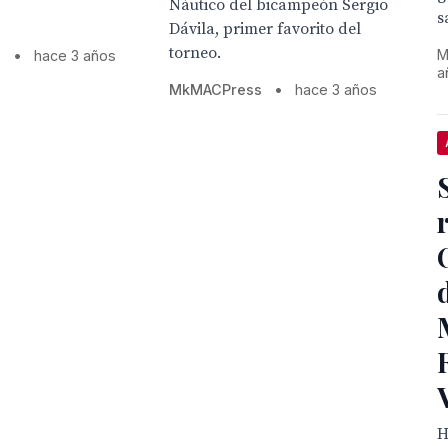
Náutico del bicampeón Sergio
s
Dávila, primer favorito del
torneo.
M
s
•
hace 3 años
a
MkMACPress
•
hace 3 años
H