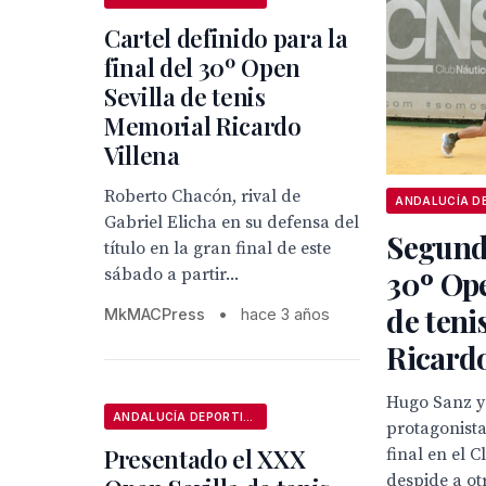
Cartel definido para la
final del 30º Open
Sevilla de tenis
Memorial Ricardo
Villena
Roberto Chacón, rival de
Gabriel Elicha en su defensa del
Segund
título en la gran final de este
sábado a partir...
30º Ope
de teni
MkMACPress
•
hace 3 años
Ricardo
Hugo Sanz y 
ANDALUCÍA DEPORTIVA
protagonista
Presentado el XXX
final en el 
despide a ot