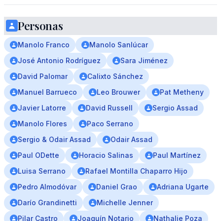
Personas
Manolo Franco
Manolo Sanlúcar
José Antonio Rodríguez
Sara Jiménez
David Palomar
Calixto Sánchez
Manuel Barrueco
Leo Brouwer
Pat Metheny
Javier Latorre
David Russell
Sergio Assad
Manolo Flores
Paco Serrano
Sergio & Odair Assad
Odair Assad
Paul ODette
Horacio Salinas
Paul Martínez
Luisa Serrano
Rafael Montilla Chaparro Hijo
Pedro Almodóvar
Daniel Grao
Adriana Ugarte
Darío Grandinetti
Michelle Jenner
Pilar Castro
Joaquín Notario
Nathalie Poza