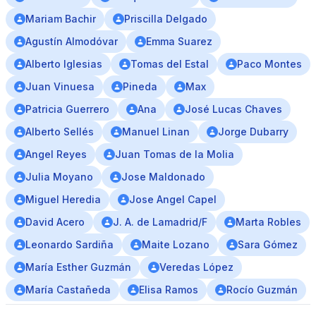
Mariam Bachir
Priscilla Delgado
Agustín Almodóvar
Emma Suarez
Alberto Iglesias
Tomas del Estal
Paco Montes
Juan Vinuesa
Pineda
Max
Patricia Guerrero
Ana
José Lucas Chaves
Alberto Sellés
Manuel Linan
Jorge Dubarry
Angel Reyes
Juan Tomas de la Molia
Julia Moyano
Jose Maldonado
Miguel Heredia
Jose Angel Capel
David Acero
J. A. de Lamadrid/F
Marta Robles
Leonardo Sardiña
Maite Lozano
Sara Gómez
María Esther Guzmán
Veredas López
María Castañeda
Elisa Ramos
Rocío Guzmán