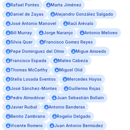
Rafael Pontes
Marta Jiménez
Daniel de Zayas
Alejandro González Salgado
José Antonio Manovel
Raúl Arévalo
Bill Murray
Jorge Naranjo
Antonio Meliveo
Silvia Quer
Francisco Gomez Reyes
Pepe Dominguez del Olmo
Migue Amoedo
Francisco Espada
Mateo Cabeza
Thomas McCarthy
Miguel Olid
Stella Losada Eventos
Mercedes Hoyos
José Sánchez-Montes
Guillermo Rojas
Pedro Almodóvar
Juan Sebastián Bollaín
Javier Ruibal
Antonio Banderas
Benito Zambrano
Rogelio Delgado
Vicente Romero
Juan Antonio Bermúdez