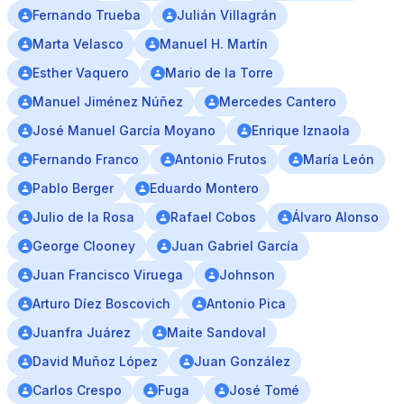
Fernando Trueba
Julián Villagrán
Marta Velasco
Manuel H. Martín
Esther Vaquero
Mario de la Torre
Manuel Jiménez Núñez
Mercedes Cantero
José Manuel García Moyano
Enrique Iznaola
Fernando Franco
Antonio Frutos
María León
Pablo Berger
Eduardo Montero
Julio de la Rosa
Rafael Cobos
Álvaro Alonso
George Clooney
Juan Gabriel García
Juan Francisco Viruega
Johnson
Arturo Díez Boscovich
Antonio Pica
Juanfra Juárez
Maite Sandoval
David Muñoz López
Juan González
Carlos Crespo
Fuga 
José Tomé