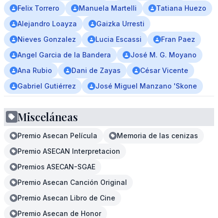
Felix Torrero
Manuela Martelli
Tatiana Huezo
Alejandro Loayza
Gaizka Urresti
Nieves Gonzalez
Lucia Escassi
Fran Paez
Angel Garcia de la Bandera
José M. G. Moyano
Ana Rubio
Dani de Zayas
César Vicente
Gabriel Gutiérrez
José Miguel Manzano 'Skone
Misceláneas
Premio Asecan Película
Memoria de las cenizas
Premio ASECAN Interpretacion
Premios ASECAN-SGAE
Premio Asecan Canción Original
Premio Asecan Libro de Cine
Premio Asecan de Honor