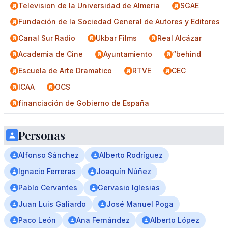
Television de la Universidad de Almeria
SGAE
Fundación de la Sociedad General de Autores y Editores
Canal Sur Radio
Ukbar Films
Real Alcázar
Academia de Cine
Ayuntamiento
“behind
Escuela de Arte Dramatico
RTVE
CEC
ICAA
OCS
financiación de Gobierno de España
Personas
Alfonso Sánchez
Alberto Rodríguez
Ignacio Ferreras
Joaquín Núñez
Pablo Cervantes
Gervasio Iglesias
Juan Luis Galiardo
José Manuel Poga
Paco León
Ana Fernández
Alberto López