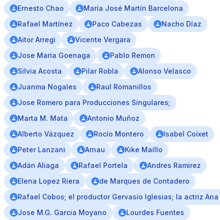
Ernesto Chao
María José Martín Barcelona
Rafael Martínez
Paco Cabezas
Nacho Díaz
Aitor Arregi
Vicente Vergara
Jose Maria Goenaga
Pablo Remon
Silvia Acosta
Pilar Robla
Alonso Velasco
Juanma Nogales
Raul Romanillos
Jose Romero para Producciones Singulares;
Marta M. Mata
Antonio Muñoz
Alberto Vázquez
Rocío Montero
Isabel Coixet
Peter Lanzani
Arnau
Kike Maíllo
Adán Aliaga
Rafael Portela
Andres Ramirez
Elena Lopez Riera
de Marques de Contadero
Rafael Cobos; el productor Gervasio Iglesias; la actriz An
Jose M.G. Garcia Moyano
Lourdes Fuentes