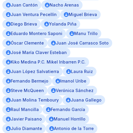
Juan Cantón
Nacho Arenas
Juan Ventura Pecellín
Miguel Brieva
Diego Brieva
Yolanda Piña
Eduardo Montero Saponi
Manu Trillo
Óscar Clemente
Juan José Carrasco Soto
José María Claver Esteban
Kiko Medina P.C. Mikel Iribarren P.C.
Juan López Salvatierra
Laura Ruiz
Fernando Bermejo
Imanol Uribe
Steve McQueen
Verónica Sánchez
Juan Molina Temboury
Juana Gallego
Raul Mancilla
Fernando García
Javier Paisano
Manuel Horrillo
Julio Diamante
Antonio de la Torre