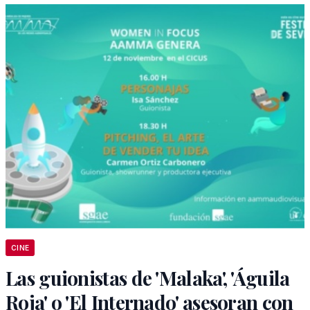
CINE
Las guionistas de 'Malaka', 'Águila
Roja' o 'El Internado' asesoran con