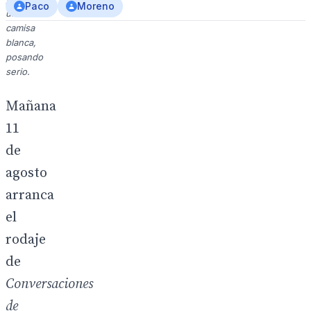
Paco
Moreno
una
camisa
blanca,
posando
serio.
Mañana
11
de
agosto
arranca
el
rodaje
de
Conversaciones
de