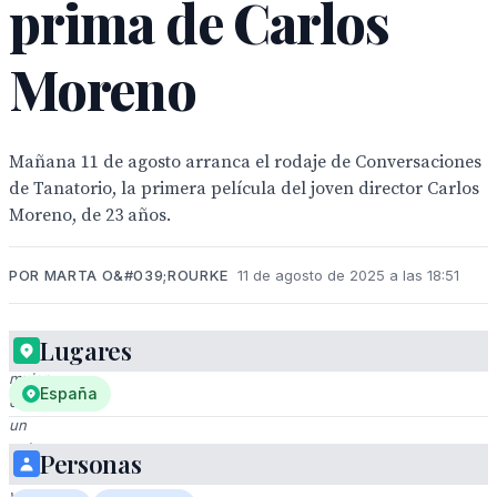
prima de Carlos
Moreno
Mañana 11 de agosto arranca el rodaje de Conversaciones
de Tanatorio, la primera película del joven director Carlos
Moreno, de 23 años.
POR MARTA O&#039;ROURKE
11 de agosto de 2025 a las 18:51
Lugares
Una
mujer
España
con
un
traje
Personas
negro
y