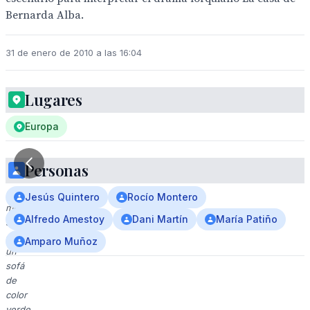
Bernarda Alba.
31 de enero de 2010 a las 16:04
Lugares
Europa
Personas
A
una
Jesús Quintero
Rocío Montero
mujer
Alfredo Amestoy
Dani Martín
María Patiño
sentada
en
Amparo Muñoz
un
sofá
de
color
verde,