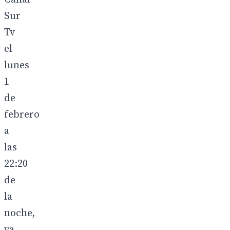
Sur
Tv
el
lunes
1
de
febrero
a
las
22:20
de
la
noche,
ya