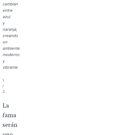
cambian
entre
azul
y
naranja,
creando
un
ambiente
moderno
y
vibrante.
1
/
2
La
fama
serán
uno