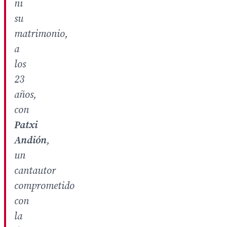
ni
su
matrimonio,
a
los
23
años,
con
Patxi
Andión
,
un
cantautor
comprometido
con
la