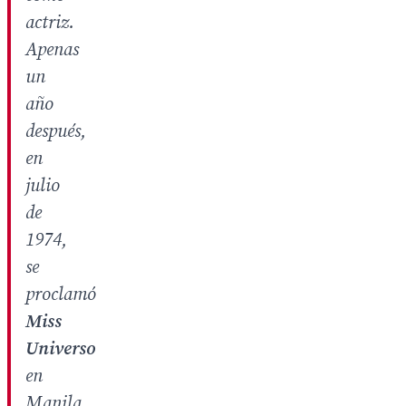
actriz.
Apenas
un
año
después,
en
julio
de
1974,
se
proclamó
Miss
Universo
en
Manila,