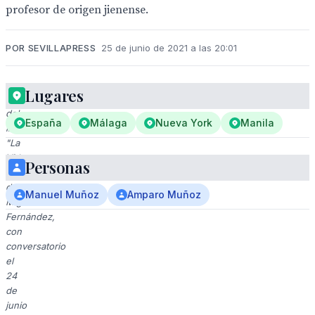
profesor de origen jienense.
POR SEVILLAPRESS
25 de junio de 2021 a las 20:01
Lugares
Presentación
del
España
Málaga
Nueva York
Manila
libro
"La
Vida
Personas
Rota"
de
Manuel Muñoz
Amparo Muñoz
Miguel
Fernández,
con
conversatorio
el
24
de
junio