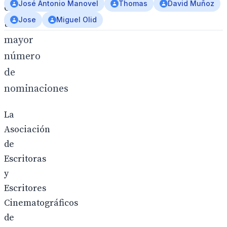
José Antonio Manovel
Thomas
David Muñoz
con
Jose
Miguel Olid
un
mayor
número
de
nominaciones
La
Asociación
de
Escritoras
y
Escritores
Cinematográficos
de