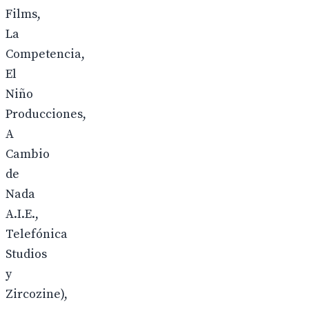
Films,
La
Competencia,
El
Niño
Producciones,
A
Cambio
de
Nada
A.I.E.,
Telefónica
Studios
y
Zircozine),