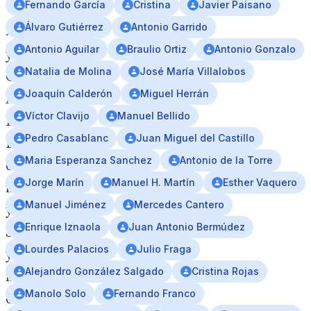
Fernando García
Cristina
Javier Paisano
Álvaro Gutiérrez
Antonio Garrido
>Techo
Antonio Aguilar
Braulio Ortiz
Antonio Gonzalo
y
Natalia de Molina
José María Villalobos
Comida,
Joaquín Calderón
Miguel Herrán
Asesinos
Víctor Clavijo
Manuel Bellido
Inocentes,
Pedro Casablanc
Juan Miguel del Castillo
Lejos
Maria Esperanza Sanchez
Antonio de la Torre
del
Jorge Marín
Manuel H. Martín
Esther Vaquero
mar
Manuel Jiménez
Mercedes Cantero
y
Enrique Iznaola
Juan Antonio Bermúdez
Seis
Lourdes Palacios
Julio Fraga
y
Alejandro González Salgado
Cristina Rojas
medio
Manolo Solo
Fernando Franco
destacan