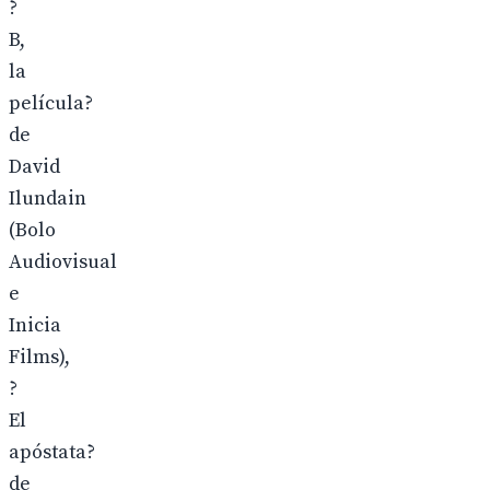
?
B,
la
película?
de
David
Ilundain
(Bolo
Audiovisual
e
Inicia
Films),
?
El
apóstata?
de