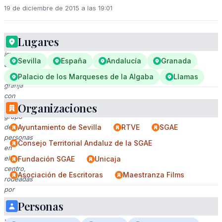
19 de diciembre de 2015 a las 19:01
Lugares
Una
imagen
Sevilla
España
Andalucía
Granada
de
una
Palacio de los Marqueses de la Algaba
Llamas
granja
con
Organizaciones
un
grupo
de
Ayuntamiento de Sevilla
RTVE
SGAE
personas
Consejo Territorial Andaluz de la SGAE
en
el
Fundación SGAE
Unicaja
centro,
Asociación de Escritoras
Maestranza Films
rodeadas
por
árboles
Personas
y
vegetación.