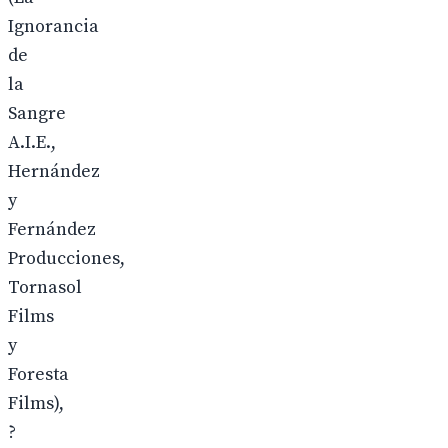
Ignorancia
de
la
Sangre
A.I.E.,
Hernández
y
Fernández
Producciones,
Tornasol
Films
y
Foresta
Films),
?