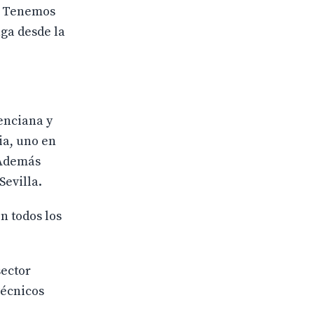
e. Tenemos
ga desde la
enciana y
ia, uno en
 Además
Sevilla.
n todos los
sector
técnicos