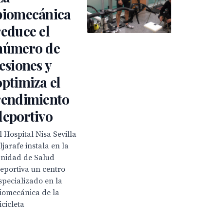
biomecánica
reduce el
número de
lesiones y
optimiza el
rendimiento
deportivo
l Hospital Nisa Sevilla
ljarafe instala en la
nidad de Salud
eportiva un centro
specializado en la
iomecánica de la
icicleta