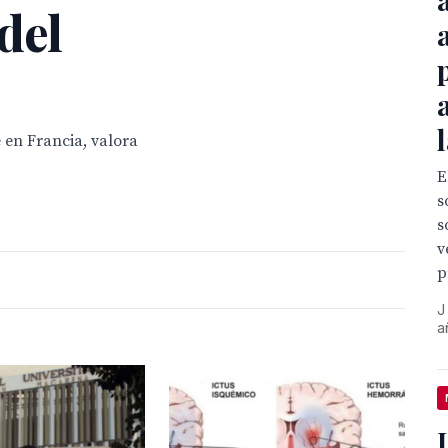
del
 en Francia, valora
E
s
s
v
p
J
a