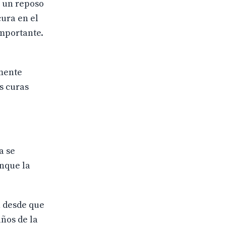
a un reposo
ura en el
importante.
lmente
s curas
a se
nque la
n desde que
años de la