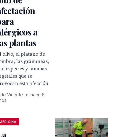
afectación
para
alérgicos a
las plantas
l olivo, el plátano de
ombra, las gramíneas,
on especies y familias
egetales que se
rovocan esta afección
 de Vicente
•
hace 8
ños
MEDICINA
La