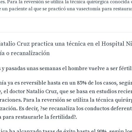
s. Para la reversión se utiliza la técnica quirúrgica conocid
 un paciente al que se practicó una vasectomía para restaurarl
Natalio Cruz practica una técnica en el Hospital Ni
a o recanalización
 y pasadas unas semanas el hombre vuelve a ser fértil
mía ya es reversible hasta en un 85% de los casos, segú
, el doctor Natalio Cruz, que se basa en estudios recien
aciones. Para la reversión se utiliza la técnica quirúr
ación. Es decir, ?se recanaliza los conductos deferent
para restaurarle la fertilidad?.
nica ha alcanzado tasas de éxito hasta el 90%, según los