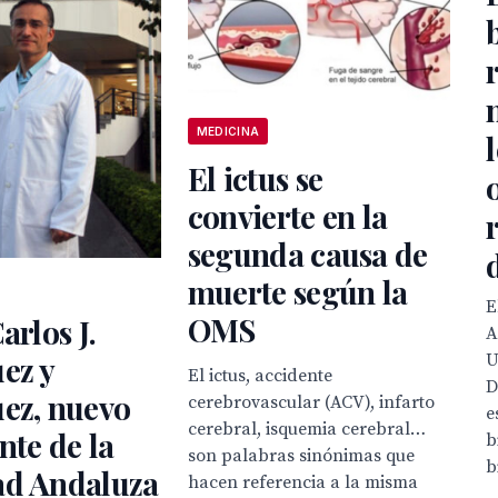
MEDICINA
El ictus se
convierte en la
segunda causa de
muerte según la
E
OMS
arlos J.
A
U
ez y
El ictus, accidente
D
ez, nuevo
cerebrovascular (ACV), infarto
e
cerebral, isquemia cerebral…
nte de la
b
son palabras sinónimas que
b
ad Andaluza
hacen referencia a la misma