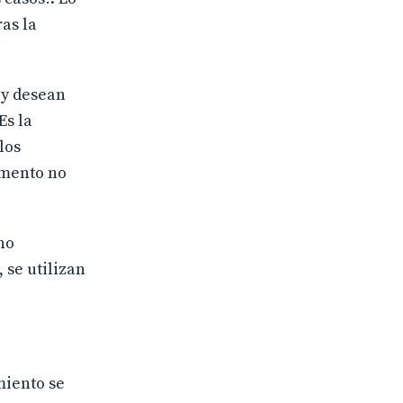
as la
 y desean
Es la
los
umento no
no
 se utilizan
miento se