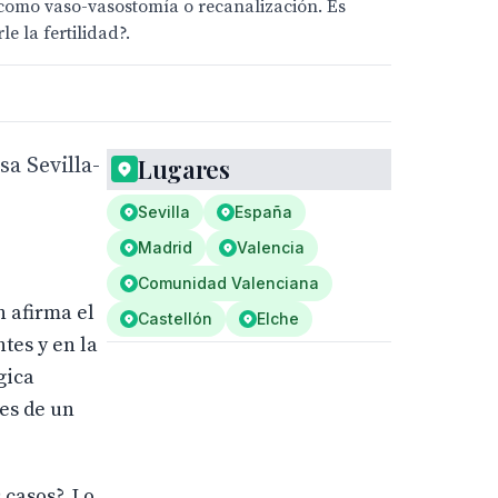
a como vaso-vasostomía o recanalización. Es
e la fertilidad?.
sa Sevilla-
Lugares
Sevilla
España
Madrid
Valencia
Comunidad Valenciana
n afirma el
Castellón
Elche
tes y en la
gica
es de un
 casos?. Lo