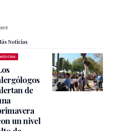
énez
ás Noticias
MEDICINA
Los
alergólogos
alertan de
una
primavera
con un nivel
alto de