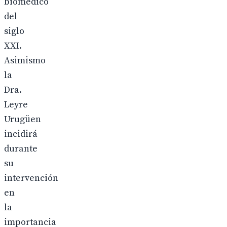
biomédico
del
siglo
XXI.
Asimismo
la
Dra.
Leyre
Urugüen
incidirá
durante
su
intervención
en
la
importancia