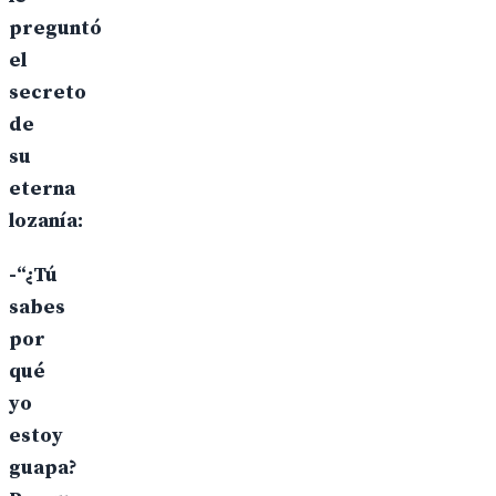
preguntó
el
secreto
de
su
eterna
lozanía:
-“¿Tú
sabes
por
qué
yo
estoy
guapa?