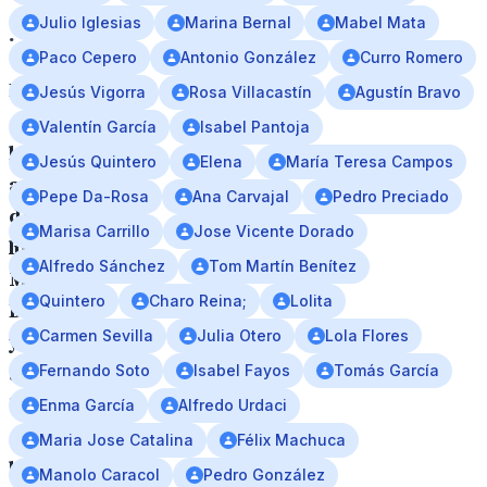
Julio Iglesias
Marina Bernal
Mabel Mata
.
Paco Cepero
Antonio González
Curro Romero
Entrevista
Jesús Vigorra
Rosa Villacastín
Agustín Bravo
con
Valentín García
Isabel Pantoja
la
Jesús Quintero
Elena
María Teresa Campos
autora
Pepe Da-Rosa
Ana Carvajal
Pedro Preciado
del
Marisa Carrillo
Jose Vicente Dorado
libro
Alfredo Sánchez
Tom Martín Benítez
Marina
Quintero
Charo Reina;
Lolita
Bernal
Carmen Sevilla
Julia Otero
Lola Flores
y
Fernando Soto
Isabel Fayos
Tomás García
ultima
biógrafa
Enma García
Alfredo Urdaci
de
Maria Jose Catalina
Félix Machuca
la
Manolo Caracol
Pedro González