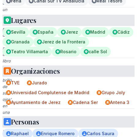
Feria
Canal Sur TV Andalucia
Real Tesoro
en
un
evento
Lugares
de
presentación
Sevilla
España
Jerez
Madrid
Cádiz
de
libro,
Granada
Jerez de la Frontera
sosteniendo
Teatro Villamarta
Rosario
calle Sol
un
libro
titulado
Organizaciones
'El
brillo
TVE
Jurado
de
Universidad Complutense de Madrid
Grupo Joly
sus
ojos'
Ayuntamiento de Jerez
Cadena Ser
Antena 3
en
una
elegante
Personas
vestimenta
blanca.
Raphael
Enrique Romero
Carlos Saura