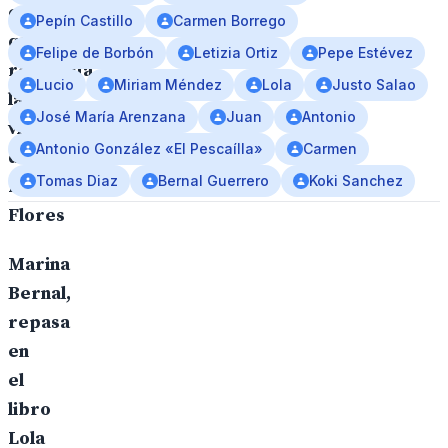
cantante
Pepín Castillo
Carmen Borrego
que
Felipe de Borbón
Letizia Ortiz
Pepe Estévez
recuerda
Lucio
Miriam Méndez
Lola
Justo Salao
la
José María Arenzana
Juan
Antonio
vida
Antonio González «El Pescaílla»
Carmen
de
Tomas Diaz
Bernal Guerrero
Koki Sanchez
Lola
Flores
Marina
Bernal,
repasa
en
el
libro
Lola