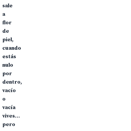
sale
a
flor
de
piel,
cuando
estás
nulo
por
dentro,
vacío
o
vacía
vives…
pero