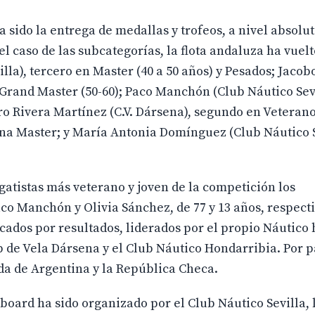
a sido la entrega de medallas y trofeos, a nivel absolut
l caso de las subcategorías, la flota andaluza ha vuelt
lla), tercero en Master (40 a 50 años) y Pesados; Jaco
rand Master (50-60); Paco Manchón (Club Náutico Sevi
o Rivera Martínez (C.V. Dársena), segundo en Veteranos
na Master; y María Antonia Domínguez (Club Náutico S
gatistas más veterano y joven de la competición los
aco Manchón y Olivia Sánchez, de 77 y 13 años, respect
cados por resultados, liderados por el propio Náutico 
 de Vela Dársena y el Club Náutico Hondarribia. Por p
a de Argentina y la República Checa.
oard ha sido organizado por el Club Náutico Sevilla, 