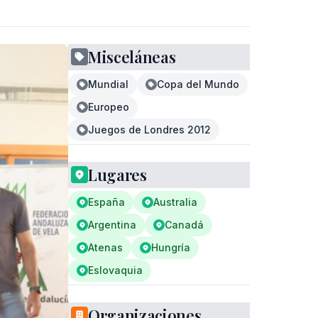
Misceláneas
Mundial
Copa del Mundo
Europeo
Juegos de Londres 2012
Lugares
España
Australia
Argentina
Canadá
Atenas
Hungría
Eslovaquia
Organizaciones