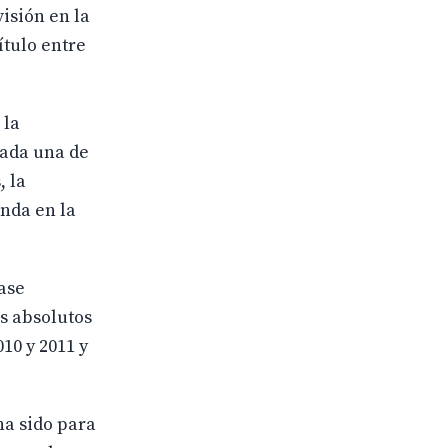
isión en la
ítulo entre
 la
cada una de
, la
nda en la
ase
os absolutos
10 y 2011 y
ha sido para