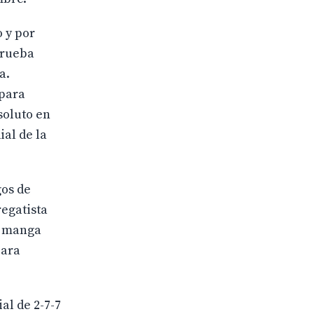
 y por
prueba
a.
 para
soluto en
ial de la
gos de
regatista
ma manga
para
al de 2-7-7