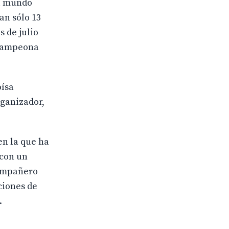
el mundo
an sólo 13
s de julio
bcampeona
oísa
rganizador,
en la que ha
 con un
compañero
ciones de
.