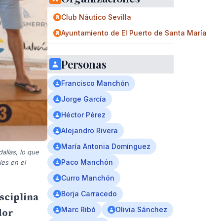
Club Náutico Sevilla
Ayuntamiento de El Puerto de Santa María
Personas
Francisco Manchón
Jorge García
Héctor Pérez
Alejandro Rivera
María Antonia Domínguez
allas, lo que
Paco Manchón
les en el
Curro Manchón
Borja Carracedo
sciplina
Marc Ribó
Olivia Sánchez
dor