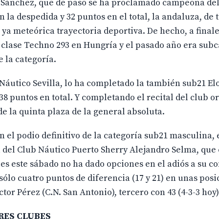
ia Sánchez, que de paso se ha proclamado campeona d
 la despedida y 32 puntos en el total, la andaluza, de t
ya meteórica trayectoria deportiva. De hecho, a finale
clase Techno 293 en Hungría y el pasado año era su
 la categoría.
 Náutico Sevilla, lo ha completado la también sub21 El
38 puntos en total. Y completando el recital del club o
e la quinta plaza de la general absoluta.
el podio definitivo de la categoría sub21 masculina, 
sta del Club Náutico Puerto Sherry Alejandro Selma, que
les este sábado no ha dado opciones en el adiós a su 
sólo cuatro puntos de diferencia (17 y 21) en unas posi
or Pérez (C.N. San Antonio), tercero con 43 (4-3-3 hoy)
RES CLUBES