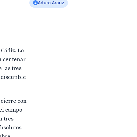
Arturo Arauz
 Cádiz. Lo
un centenar
 las tres
ndiscutible
 cierre con
 el campo
n tres
absolutos
mbre.