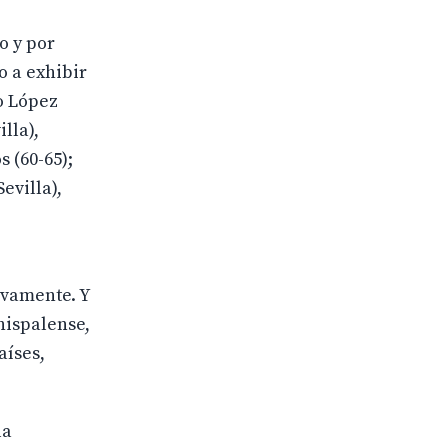
o y por
o a exhibir
bo López
lla),
 (60-65);
evilla),
ivamente. Y
hispalense,
aíses,
la