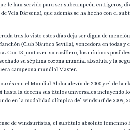
que le han servido para ser subcampeón en Ligeros, div
 de Vela Dársena), que además se ha hecho con el subt
erada tras lo visto estos días deja ser digna de mención
Manchón (Club Náutico Sevilla), vencedora en todas y 
. Con 13 puntos en su casillero, los mínimos posibles
osechado su séptima corona mundial absoluta y la segu
 fuera campeona mundial Master.
arés con el Mundial Aloha alevín de 2000 y el de la cl
í hasta la decena sus títulos universales incluyendo l
Mundo en la modalidad olímpica del windsurf de 2009, 20
ense de windsurfistas, el subtítulo absoluto femenino 