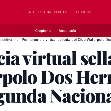
NOTICIARIO INDEPENDIENTE DE CHIPIONA
Chipiona
Andalucía
portiva
a virtual sell
rpolo Dos He
gunda Nacion