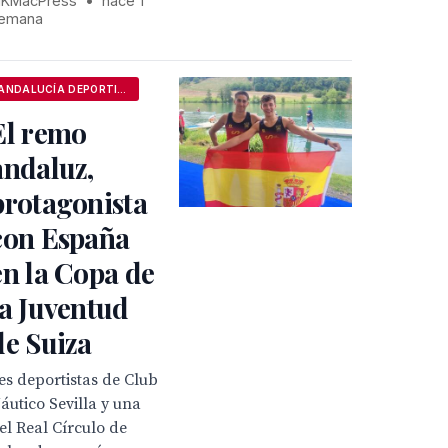
KMacPress
•
hace 1
emana
ANDALUCÍA DEPORTIVA
El remo
andaluz,
protagonista
con España
en la Copa de
la Juventud
de Suiza
es deportistas de Club
áutico Sevilla y una
el Real Círculo de