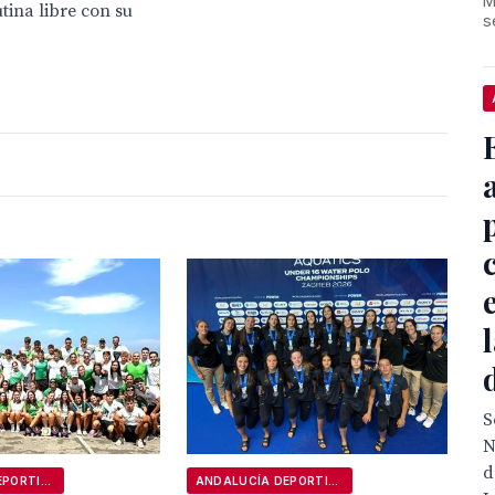
M
tina libre con su
s
S
N
d
ANDALUCÍA DEPORTIVA
ANDALUCÍA DEPORTIVA