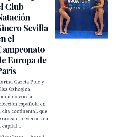
el Club
Natación
Sincro Sevilla
en el
Campeonato
de Europa de
París
arina García Polo y
lisa Ozhogina
ompiten con la
elección española en
a cita continental, que
rranca este viernes en
a capital...