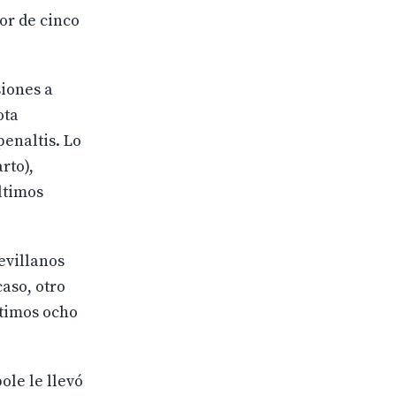
or de cinco
siones a
ota
penaltis. Lo
rto),
ltimos
sevillanos
caso, otro
ltimos ocho
ole le llevó