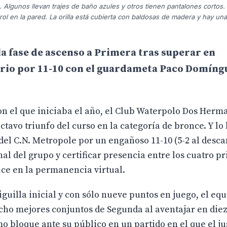
 Algunos llevan trajes de baño azules y otros tienen pantalones cortos. 
l en la pared. La orilla está cubierta con baldosas de madera y hay una 
a fase de ascenso a Primera tras superar en
ario por 11-10 con el guardameta Paco Domín
con el que iniciaba el año, el Club Waterpolo Dos Her
tavo triunfo del curso en la categoría de bronce. Y lo
el C.N. Metropole por un engañoso 11-10 (5-2 al desca
al del grupo y certificar presencia entre los cuatro p
uce en la permanencia virtual.
 liguilla inicial y con sólo nueve puntos en juego, el eq
cho mejores conjuntos de Segunda al aventajar en diez
omo bloque ante su público en un partido en el que el j