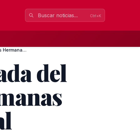
Ctrl+K
Permanencia virtual sellada del Club Waterpolo Dos Hermanas...
ada del
rmanas
al