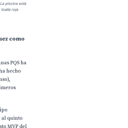
La piscina está
toalla roja
guez como
manas PQS ha
 ha hecho
nso),
rimeros
uipo
 al quinto
usto MVP del