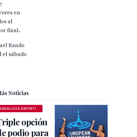
e
rrores en
dos al
or final.
mael Rando
d el sábado
ás Noticias
ANDALUCÍA DEPORTIVA
Triple opción
de podio para