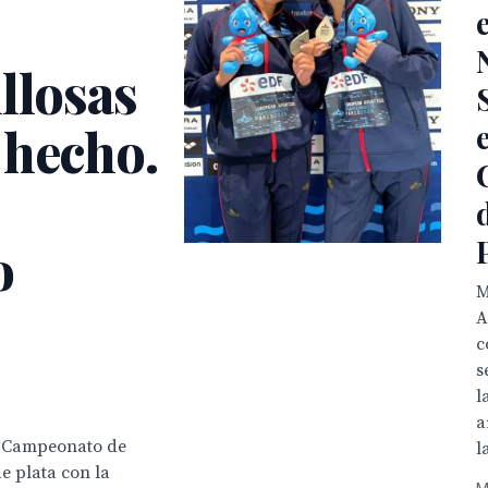
llosas
 hecho.
o
M
A
c
s
l
a
el Campeonato de
l
e plata con la