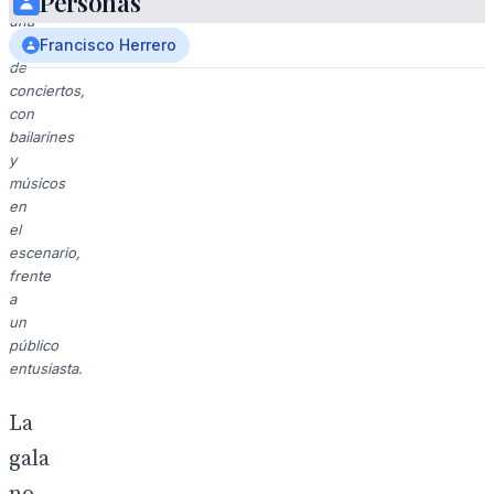
Personas
una
sala
Francisco Herrero
de
conciertos,
con
bailarines
y
músicos
en
el
escenario,
frente
a
un
público
entusiasta.
La
gala