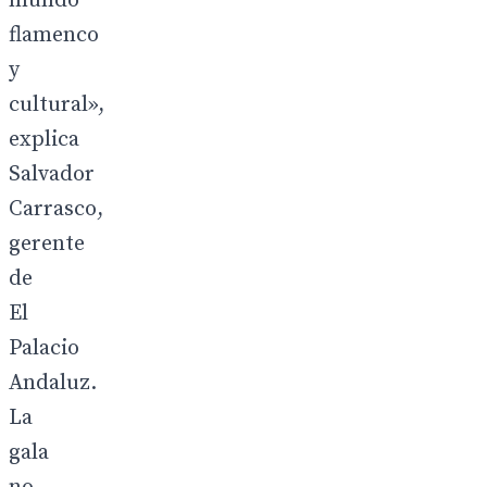
mundo
flamenco
y
cultural»,
explica
Salvador
Carrasco,
gerente
de
El
Palacio
Andaluz.
La
gala