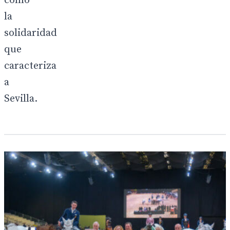
como
la
solidaridad
que
caracteriza
a
Sevilla.