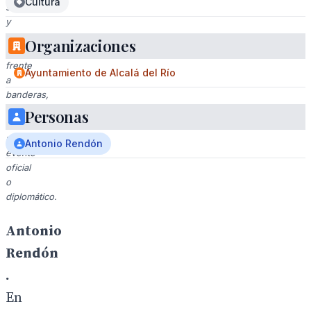
Cultura
sonríen
y
se
Organizaciones
saludan
frente
Ayuntamiento de Alcalá del Río
a
banderas,
posiblemente
Personas
en
un
Antonio Rendón
evento
oficial
o
diplomático.
Antonio
Rendón
.
En