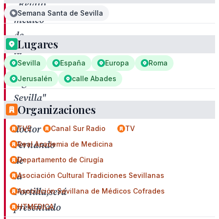
"Relato
Semana Santa de Sevilla
médico
de
Lugares
la
Sevilla
España
Europa
Roma
Pasión
Jerusalén
calle Abades
según
Sevilla"
Organizaciones
del
doctor
TVE
Canal Sur Radio
TV
Fernando
Real Academia de Medicina
de
Departamento de Cirugía
la
Asociación Cultural Tradiciones Sevillanas
Portilla,será
Asociación Sevillana de Médicos Cofrades
presentado
HTMEDICA