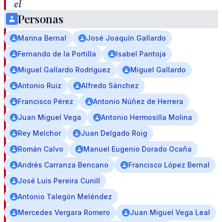
el
Personas
24
de
Marina Bernal
José Joaquín Gallardo
marzo
Fernando de la Portilla
Isabel Pantoja
en
Miguel Gallardo Rodríguez
Miguel Gallardo
el
Antonio Ruiz
Alfredo Sánchez
Ateneo
Francisco Pérez
Antonio Núñez de Herrera
de
Juan Miguel Vega
Antonio Hermosilla Molina
Sevilla
Rey Melchor
Juan Delgado Roig
Román Calvo
Manuel Eugenio Dorado Ocaña
Andrés Carranza Bencano
Francisco López Bernal
El
José Luis Pereira Cunill
próximo
Antonio Talegón Meléndez
martes
Mercedes Vergara Romero
Juan Miguel Vega Leal