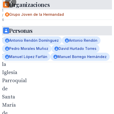
Organizaciones
1
Grupo Joven de la Hermandad
/
6
Personas
Antonio
Rendón
Antonio Rendón Domínguez
Antonio Rendón
.
Pedro Morales Muñoz
David Hurtado Torres
En
Manuel López Farfán
Manuel Borrego Hernández
la
Iglesia
Parroquial
de
Santa
María
de