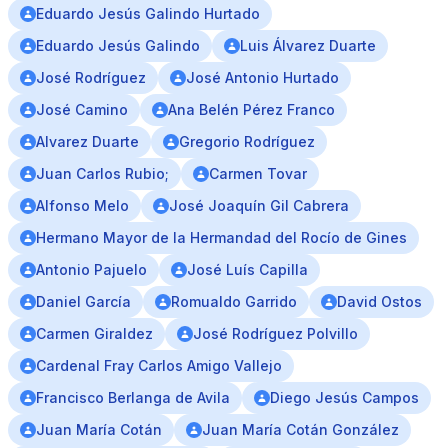
Eduardo Jesús Galindo Hurtado
Eduardo Jesús Galindo
Luis Álvarez Duarte
José Rodríguez
José Antonio Hurtado
José Camino
Ana Belén Pérez Franco
Alvarez Duarte
Gregorio Rodríguez
Juan Carlos Rubio;
Carmen Tovar
Alfonso Melo
José Joaquín Gil Cabrera
Hermano Mayor de la Hermandad del Rocío de Gines
Antonio Pajuelo
José Luís Capilla
Daniel García
Romualdo Garrido
David Ostos
Carmen Giraldez
José Rodríguez Polvillo
Cardenal Fray Carlos Amigo Vallejo
Francisco Berlanga de Avila
Diego Jesús Campos
Juan María Cotán
Juan María Cotán González