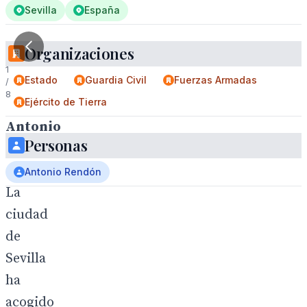
Sevilla
España
Organizaciones
1
Estado
Guardia Civil
Fuerzas Armadas
/
8
Ejército de Tierra
Antonio
Personas
Rendón
.
Antonio Rendón
La
ciudad
de
Sevilla
ha
acogido