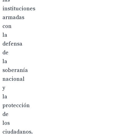
instituciones
armadas
con
la
defensa
de
la
soberanía
nacional
y
la
protección
de
los
ciudadanos.