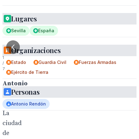
Lugares
Sevilla
España
Organizaciones
1
Estado
Guardia Civil
Fuerzas Armadas
/
7
Ejército de Tierra
Antonio
Personas
Rendón
.
Antonio Rendón
La
ciudad
de