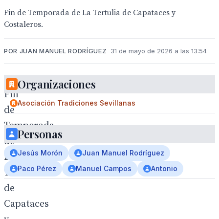
Fin de Temporada de La Tertulia de Capataces y
Costaleros.
POR JUAN MANUEL RODRÍGUEZ
31 de mayo de 2026 a las 13:54
Organizaciones
Fin
Asociación Tradiciones Sevillanas
de
Temporada
Personas
de
Jesús Morón
Juan Manuel Rodríguez
La
Paco Pérez
Manuel Campos
Antonio
Tertulia
de
Capataces