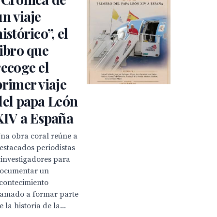
un viaje
histórico”, el
libro que
recoge el
primer viaje
del papa León
XIV a España
na obra coral reúne a
estacados periodistas
 investigadores para
ocumentar un
contecimiento
lamado a formar parte
e la historia de la...