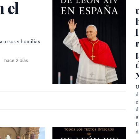
 el
scursos y homilías
•
hace 2 días
U
d
e
d
a
l
d