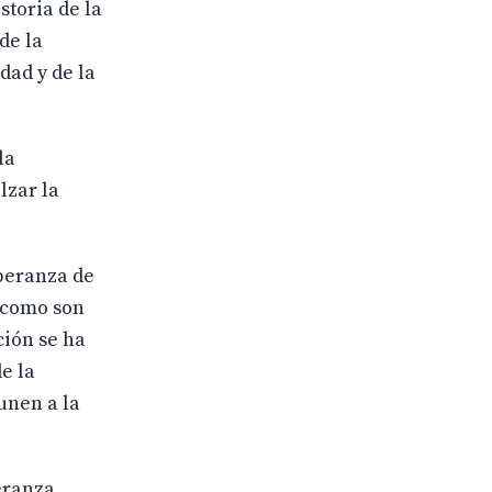
storia de la
de la
dad y de la
la
lzar la
peranza de
, como son
ción se ha
e la
unen a la
eranza