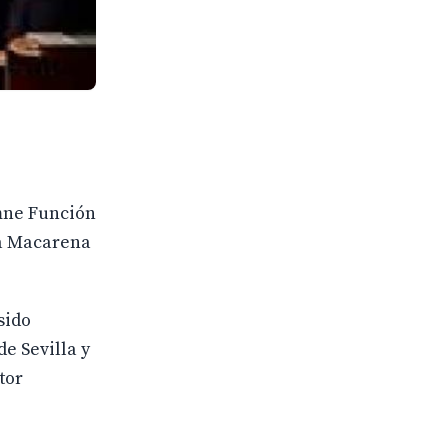
mne Función
za Macarena
sido
de Sevilla y
tor