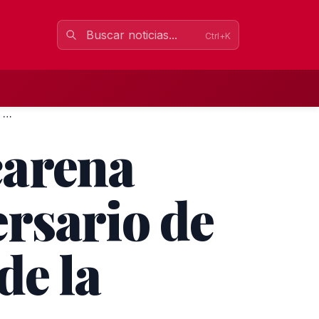
Ctrl+K
La Hermandad de la Macarena conmemora el LXII aniversario de...
carena
rsario de
de la