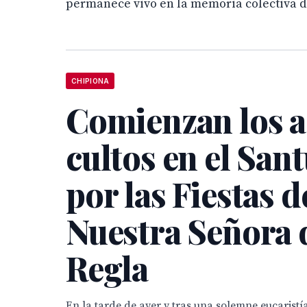
permanece vivo en la memoria colectiva d
CHIPIONA
Comienzan los a
cultos en el San
por las Fiestas d
Nuestra Señora 
Regla
En la tarde de ayer y tras una solemne eucaristía