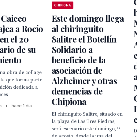
CHIPIONA
 Caiceo
Este domingo llega
jea a Rocío
al chiringuito
en el 20
Salitre el Botellín
ario de su
Solidario a
miento
beneficio de la
asociación de
una obra de collage
Alzheimer y otras
xta que forma parte
sición dedicada a
demencias de
uces
Chipiona
o
•
hace 1 día
El chiringuito Salitre, situado en
la playa de Las Tres Piedras,
será escenario este domingo, 9
D
de agosto, desde la una del