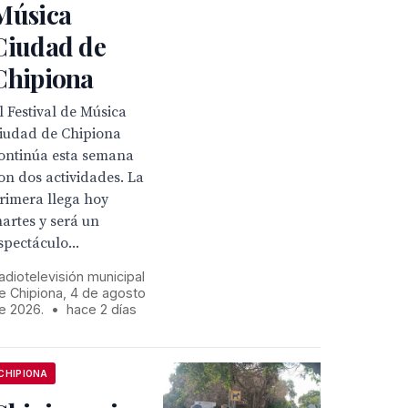
Música
Ciudad de
Chipiona
l Festival de Música
iudad de Chipiona
ontinúa esta semana
on dos actividades. La
rimera llega hoy
artes y será un
spectáculo...
adiotelevisión municipal
e Chipiona, 4 de agosto
e 2026.
•
hace 2 días
CHIPIONA