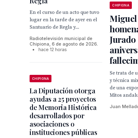
Regla
CHIPIONA
En el curso de un acto que tuvo
Miguel
lugar en la tarde de ayer en el
homena
Santuario de Regla y...
Jurado 
Radiotelevisión municipal de
Chipiona, 6 de agosto de 2026.
anivers
•
hace 12 horas
falleci
Se trata de 
CHIPIONA
y técnica mi
de una expo
La Diputación otorga
Mitos andal
ayudas a 25 proyectos
de Memoria Histórica
Juan Mellad
desarrollados por
asociaciones o
instituciones públicas