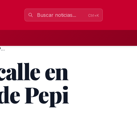
Ctrl+K
Mañana se rotulará una calle en Chipiona con el nombre de Pe...
alle en
de Pepi