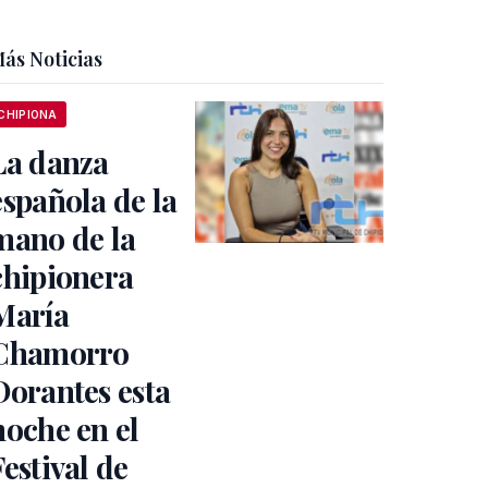
ás Noticias
CHIPIONA
La danza
española de la
mano de la
chipionera
María
Chamorro
Dorantes esta
noche en el
Festival de