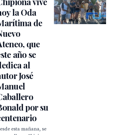
Chipiona vive
hoy la Oda
Marítima de
Nuevo
Ateneo, que
este año se
dedica al
autor José
Manuel
Caballero
Bonald por su
centenario
esde esta mañana, se