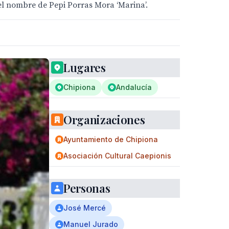
 el nombre de Pepi Porras Mora ‘Marina’.
Lugares
Chipiona
Andalucía
Organizaciones
Ayuntamiento de Chipiona
Asociación Cultural Caepionis
Personas
José Mercé
Manuel Jurado