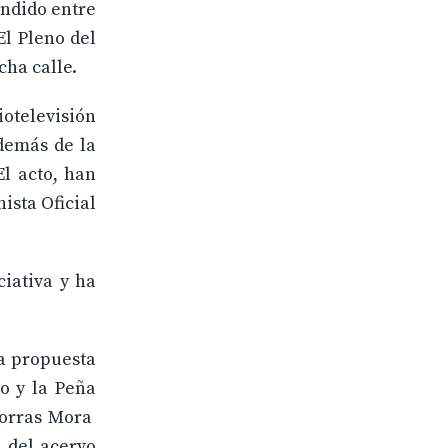
endido entre
El Pleno del
ha calle.
otelevisión
además de la
l acto, han
ista Oficial
iativa y ha
a propuesta
ío y la Peña
Porras Mora
l del acervo