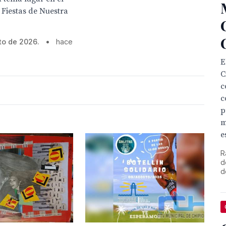
 Fiestas de Nuestra
to de 2026.
•
hace
E
C
c
c
p
m
e
R
d
d