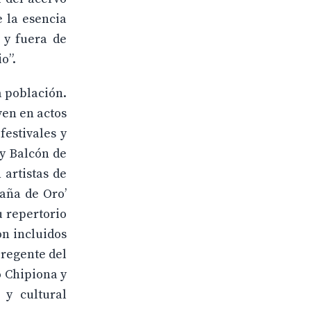
 la esencia
 y fuera de
o”.
a población.
ven en actos
festivales y
 y Balcón de
 artistas de
aña de Oro’
u repertorio
on incluidos
 regente del
o Chipiona y
 y cultural