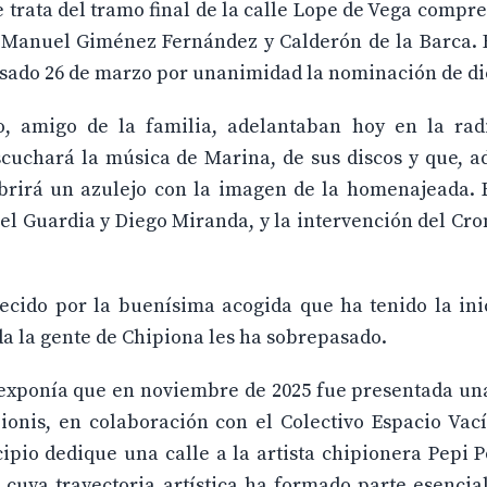
 trata del tramo final de la calle Lope de Vega compr
s Manuel Giménez Fernández y Calderón de la Barca. 
ado 26 de marzo por unanimidad la nominación de dic
o, amigo de la familia, adelantaban hoy en la radi
scuchará la música de Marina, de sus discos y que, 
brirá un azulejo con la imagen de la homenajeada. E
l Guardia y Diego Miranda, y la intervención del Cron
cido por la buenísima acogida que ha tenido la inic
da la gente de Chipiona les ha sobrepasado.
 exponía que en noviembre de 2025 fue presentada un
ionis, en colaboración con el Colectivo Espacio Vac
pio dedique una calle a la artista chipionera Pepi 
e cuya trayectoria artística ha formado parte esencia