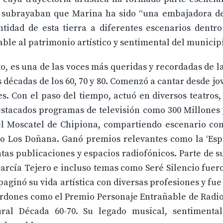
as subrayaban que Marina ha sido “una embajadora de
tidad de esta tierra a diferentes escenarios dentro
le al patrimonio artístico y sentimental del municipi
, es una de las voces más queridas y recordadas de l
as décadas de los 60, 70 y 80. Comenzó a cantar desde jo
es. Con el paso del tiempo, actuó en diversos teatros, 
destacados programas de televisión como 300 Millones
el Moscatel de Chipiona, compartiendo escenario con
o Los Doñana. Ganó premios relevantes como la ‘Esp
ntas publicaciones y espacios radiofónicos. Parte de s
arcía Tejero e incluso temas como Seré Silencio fuer
ginó su vida artística con diversas profesiones y fue
lardones como el Premio Personaje Entrañable de Radi
ral Década 60-70. Su legado musical, sentimental