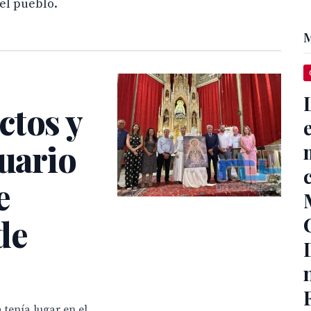
el pueblo.
M
ctos y
tuario
e
de
 tenía lugar en el