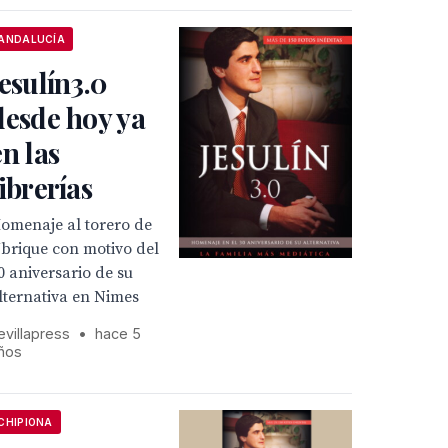
ANDALUCÍA
Jesulín3.0
desde hoy ya
en las
librerías
omenaje al torero de
brique con motivo del
0 aniversario de su
lternativa en Nimes
evillapress
•
hace 5
ños
CHIPIONA