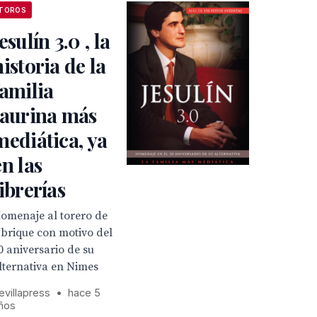
TOROS
esulín 3.0 , la
historia de la
familia
taurina más
mediática, ya
en las
librerías
omenaje al torero de
brique con motivo del
0 aniversario de su
lternativa en Nimes
evillapress
•
hace 5
ños