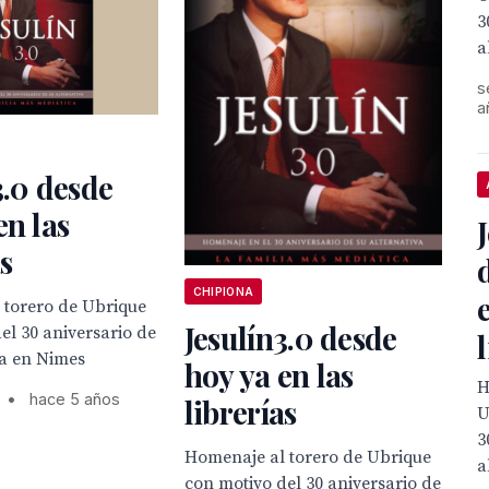
3
a
s
a
3.0 desde
en las
s
CHIPIONA
 torero de Ubrique
Jesulín3.0 desde
el 30 aniversario de
va en Nimes
hoy ya en las
H
•
hace 5 años
librerías
U
3
Homenaje al torero de Ubrique
a
con motivo del 30 aniversario de