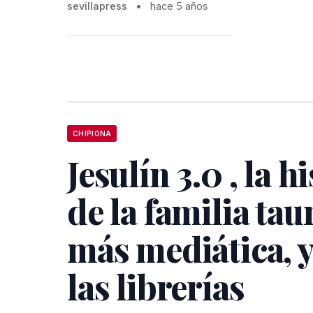
sevillapress
•
hace 5 años
CHIPIONA
Jesulín 3.0 , la h
de la familia tau
más mediática, y
las librerías