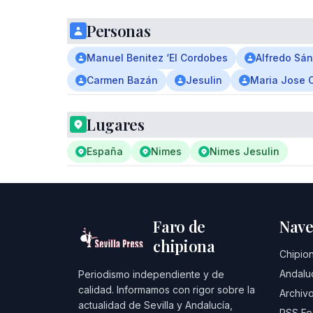
Personas
Manuel Benitez ‘El Cordobes
Alfredo Sá
Carmen Bazán
Jesulin
Maria Jose 
Lugares
España
Nimes
Nimes Jesulin
Faro de
Nave
chipiona
Chipio
Andalu
Periodismo independiente y de
calidad. Informamos con rigor sobre la
Archivo
actualidad de Sevilla y Andalucía,
RSS F