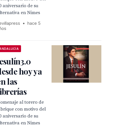
0 aniversario de su
lternativa en Nimes
evillapress
•
hace 5
ños
ANDALUCÍA
Jesulín3.0
desde hoy ya
en las
librerías
omenaje al torero de
brique con motivo del
0 aniversario de su
lternativa en Nimes