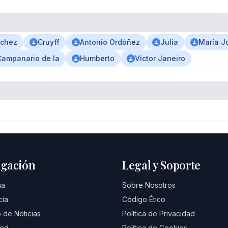
nchez
Cruyff
Antonio Ordóñez
Julia
María J
Campanario de la
Humberto
Víctor Janeiro
gación
Legal y Soporte
na
Sobre Nosotros
cía
Código Ético
 de Noticias
Política de Privacidad
eed
Política de Cookies