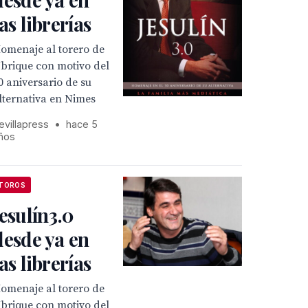
las librerías
omenaje al torero de
brique con motivo del
0 aniversario de su
lternativa en Nimes
evillapress
•
hace 5
ños
TOROS
Jesulín3.0
desde ya en
las librerías
omenaje al torero de
brique con motivo del