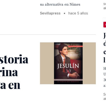
s
su alternativa en Nimes
a
Sevillapress
•
hace 5 años
istoria
rina
H
U
a en
3
a
S
a