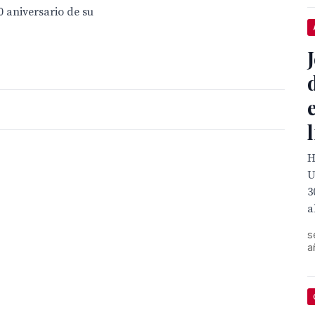
 aniversario de su
H
U
3
a
s
a