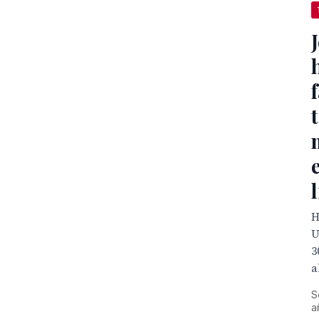
J
H
U
3
a
S
a