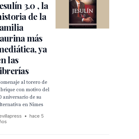
esulín 3.0 , la
historia de la
familia
taurina más
mediática, ya
en las
librerías
omenaje al torero de
brique con motivo del
0 aniversario de su
lternativa en Nimes
evillapress
•
hace 5
ños