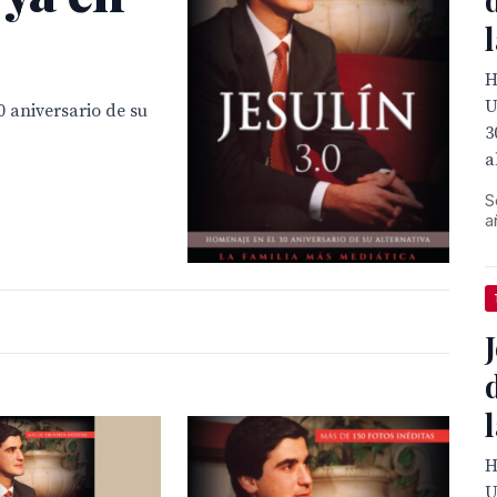
H
U
 aniversario de su
3
a
S
a
H
U