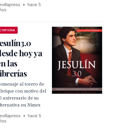
evillapress
•
hace 5
ños
CHIPIONA
Jesulín3.0
desde hoy ya
en las
librerías
omenaje al torero de
brique con motivo del
0 aniversario de su
lternativa en Nimes
evillapress
•
hace 5
ños