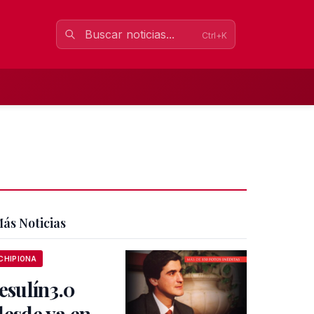
Ctrl+K
ás Noticias
CHIPIONA
Jesulín3.0
desde ya en