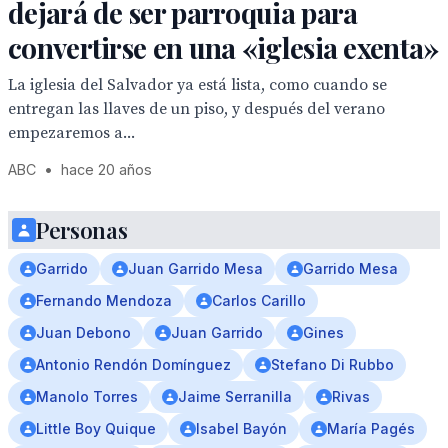
dejará de ser parroquia para
convertirse en una «iglesia exenta»
La iglesia del Salvador ya está lista, como cuando se
entregan las llaves de un piso, y después del verano
empezaremos a...
ABC
•
hace 20 años
Personas
Garrido
Juan Garrido Mesa
Garrido Mesa
Fernando Mendoza
Carlos Carillo
Juan Debono
Juan Garrido
Gines
Antonio Rendón Domínguez
Stefano Di Rubbo
Manolo Torres
Jaime Serranilla
Rivas
Little Boy Quique
Isabel Bayón
María Pagés