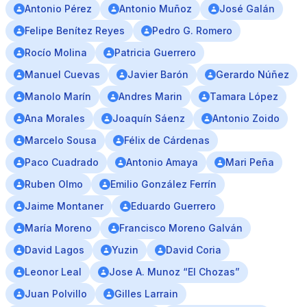
Antonio Pérez
Antonio Muñoz
José Galán
Felipe Benítez Reyes
Pedro G. Romero
Rocío Molina
Patricia Guerrero
Manuel Cuevas
Javier Barón
Gerardo Núñez
Manolo Marín
Andres Marin
Tamara López
Ana Morales
Joaquín Sáenz
Antonio Zoido
Marcelo Sousa
Félix de Cárdenas
Paco Cuadrado
Antonio Amaya
Mari Peña
Ruben Olmo
Emilio González Ferrín
Jaime Montaner
Eduardo Guerrero
María Moreno
Francisco Moreno Galván
David Lagos
Yuzin
David Coria
Leonor Leal
Jose A. Munoz “El Chozas”
Juan Polvillo
Gilles Larrain