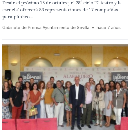
Desde el próximo 18 de octubre, el 28º ciclo ‘El teatro y la
escuela’ ofrecerá 83 representaciones de 17 compañías
para público...
Gabinete de Prensa Ayuntamiento de Sevilla
•
hace 7 años