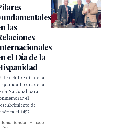
Pilares
Fundamentales
en las
Relaciones
Internacionales
en el Día de la
Hispanidad
2 de octubre día de la
ispanidad o día de la
eria Nacional para
onmemorar el
escubrimiento de
mérica el 1492
ntonio Rendón
•
hace
 años