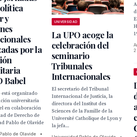
A
olítica
d
r y
E
UNIVERSIDAD
ones
H
La UPO acoge la
1
cionales
celebración del
A
adas por la
2
seminario
ión
Tribunales
itaria
Internacionales
 Babel
El secretario del Tribunal
o está organizado
Internacional de Justicia, la
ación universitaria
directora del Institut des
l en colaboración
Sciences de la Famille de la
tad de Derecho de
Université Catholique de Lyon y
ad Pablo de Olavide
la jefa...
Pablo de Olavide
•
Universidad Pablo de Olavide
•