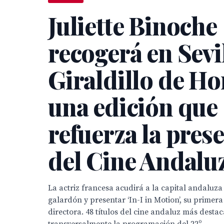
Juliette Binoche
recogerá en Sevil
Giraldillo de Ho
una edición que
refuerza la pres
del Cine Andalu
La actriz francesa acudirá a la capital andaluza
galardón y presentar ‘In-I in Motion’, su primer
directora. 48 títulos del cine andaluz más desta