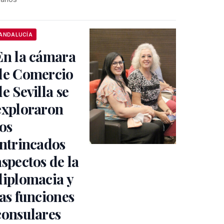
ANDALUCÍA
En la cámara
de Comercio
de Sevilla se
exploraron
los
intrincados
aspectos de la
diplomacia y
las funciones
consulares