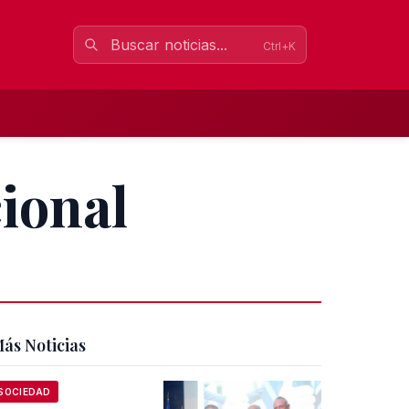
Ctrl+K
ional
ás Noticias
SOCIEDAD