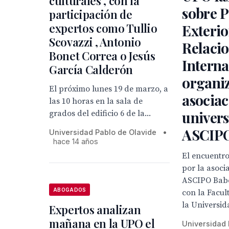
culturales", con la
sobre P
participación de
expertos como Tullio
Exterio
Scovazzi , Antonio
Relaci
Bonet Correa o Jesús
Interna
García Calderón
organiz
El próximo lunes 19 de marzo, a
asociac
las 10 horas en la sala de
univers
grados del edificio 6 de la...
ASCIPO
Universidad Pablo de Olavide
•
hace 14 años
El encuentr
por la asoci
ASCIPO Babe
ABOGADOS
con la Facul
la Universid
Expertos analizan
mañana en la UPO el
Universidad 