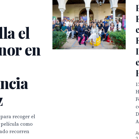
la el
nor en
encia
1
H
z
F
c
D
 para recoger el
A
a película como
cado recorren
A
2