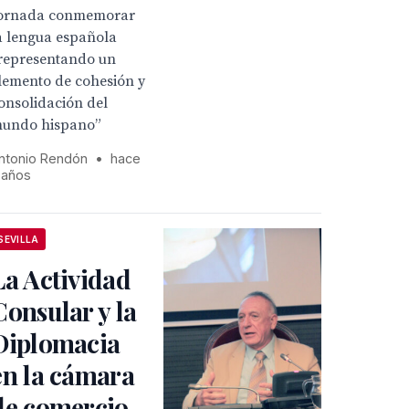
ornada conmemorar
a lengua española
representando un
lemento de cohesión y
onsolidación del
undo hispano”
ntonio Rendón
•
hace
 años
SEVILLA
La Actividad
Consular y la
Diplomacia
en la cámara
de comercio