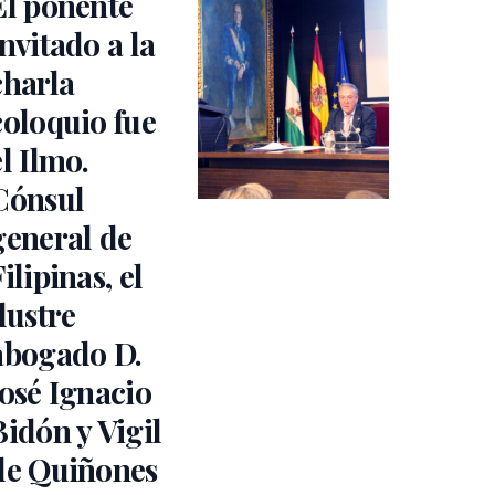
El ponente
invitado a la
charla
coloquio fue
el Ilmo.
Cónsul
general de
Filipinas, el
ilustre
abogado D.
José Ignacio
Bidón y Vigil
de Quiñones