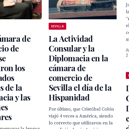
J
l
“
e
SEVILLA
c
cámara de
La Actividad
m
io de
Consular y la
A
2
se
Diplomacia en la
ron los
cámara de
ados
comercio de
s de la
Sevilla el día de la
cia y las
Hispanidad
nes
Por último, que Cristóbal Colón
ares
viajó 4 veces a América, siendo
lo correcto que utilizaron en la
memorar la lengua