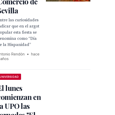
Comercio de
Sevilla
ntre las curiosidades
ndicar que en el argot
opular esta fiesta se
enomina como “Día
e la Hispanidad”
ntonio Rendón
•
hace
 años
UNIVERSIDAD
El lunes
comienzan en
la UPO las
jornadas "El