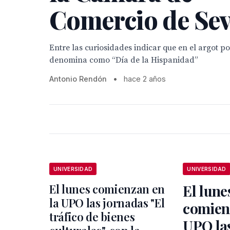
Comercio de Sev
Entre las curiosidades indicar que en el argot po
denomina como “Día de la Hispanidad”
Antonio Rendón
•
hace 2 años
UNIVERSIDAD
UNIVERSIDAD
El lunes comienzan en
El lune
la UPO las jornadas "El
comien
tráfico de bienes
UPO la