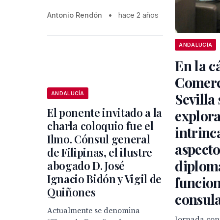
Antonio Rendón
•
hace 2 años
ANDALUCÍA
En la 
Comerc
Sevilla 
ANDALUCÍA
El ponente invitado a la
explora
charla coloquio fue el
intrinc
Ilmo. Cónsul general
aspecto
de Filipinas, el ilustre
diploma
abogado D. José
Ignacio Bidón y Vigil de
funcio
Quiñones
consul
Actualmente se denomina
Jornada con