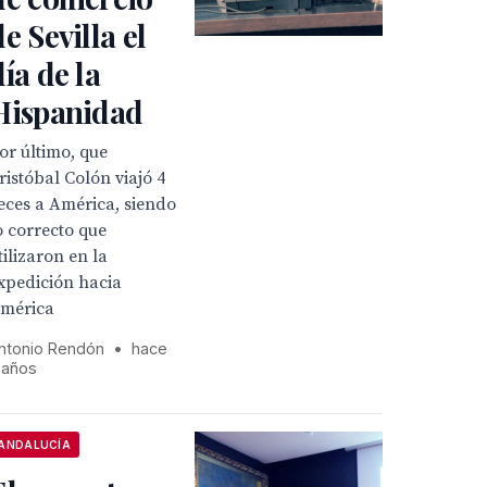
de Sevilla el
día de la
Hispanidad
or último, que
ristóbal Colón viajó 4
eces a América, siendo
o correcto que
tilizaron en la
xpedición hacia
mérica
ntonio Rendón
•
hace
 años
ANDALUCÍA