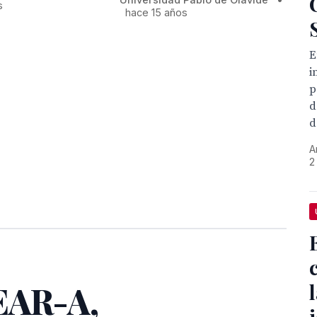
s
hace 15 años
E
i
p
d
d
A
2
EAR-A,