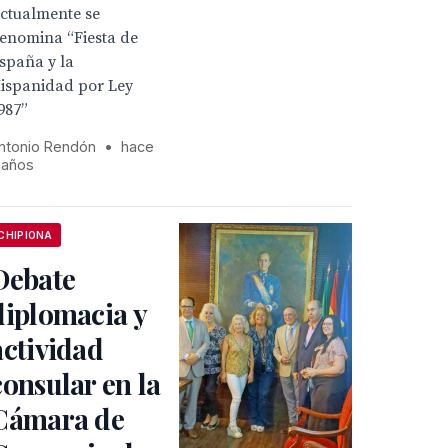
ctualmente se
enomina “Fiesta de
spaña y la
ispanidad por Ley
987”
ntonio Rendón
•
hace
 años
CHIPIONA
Debate
diplomacia y
actividad
consular en la
Cámara de