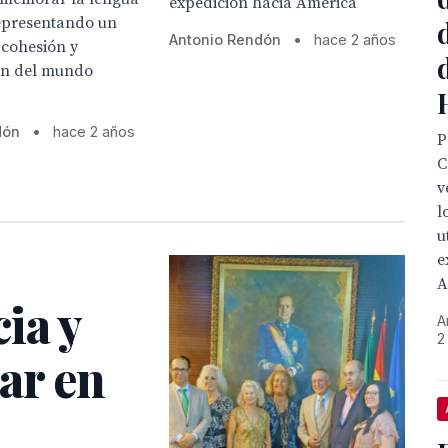
expedición hacia América
epresentando un
Antonio Rendón
•
hace 2 años
 cohesión y
ón del mundo
dón
•
hace 2 años
P
C
v
l
u
e
A
ia y
A
2
ar en