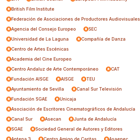
British Film Institute
Federación de Asociaciones de Productores Audiovisuale
Agencia del Consejo Europeo
SEC
Universidad de La Laguna
Compañía de Danza
Centro de Artes Escénicas
Academia del Cine Europeo
Centro Andaluz de Arte Contemporáneo
CAT
Fundación AISGE
AISGE
TEU
Ayuntamiento de Sevilla
Canal Sur Televisión
Fundación SGAE
Unicaja
Asociación de Escritores Cinematográficos de Andalucía
Canal Sur
Asecan
Junta de Andalucía
SGAE
Sociedad General de Autores y Editores
Antena 3
Centro Amigo de Caritas
Asaenec