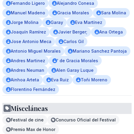
Fernando Ligero
Alejandro Conesa
Manuel Madeno
Gracia Morales
Sara Molina
Jorge Molina
Garay
Eva Martínez
Joaquín Ramírez
Javier Berger;
Ana Ortega
Jose Antonio Meca
Carlos Gil
Antonio Miguel Morales
Mariano Sanchez Pantoja
Andres Martinez
' de Gracia Morales
Andres Neuman
Alen Garay Luque
Ainhoa Arteta
Eva Ruiz
Toñi Moreno
Florentino Fernández
Misceláneas
Festival de cine
Concurso Oficial del Festival
Premio Max de Honor