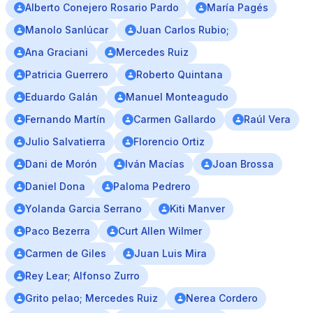
Alberto Conejero Rosario Pardo
María Pagés
Manolo Sanlúcar
Juan Carlos Rubio;
Ana Graciani
Mercedes Ruiz
Patricia Guerrero
Roberto Quintana
Eduardo Galán
Manuel Monteagudo
Fernando Martín
Carmen Gallardo
Raúl Vera
Julio Salvatierra
Florencio Ortiz
Dani de Morón
Iván Macías
Joan Brossa
Daniel Dona
Paloma Pedrero
Yolanda Garcia Serrano
Kiti Manver
Paco Bezerra
Curt Allen Wilmer
Carmen de Giles
Juan Luis Mira
Rey Lear; Alfonso Zurro
Grito pelao; Mercedes Ruiz
Nerea Cordero