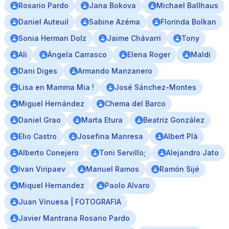
Rosario Pardo
Jana Bokova
Michael Ballhaus
Daniel Auteuil
Sabine Azéma
Florinda Bolkan
Sonia Herman Dolz
Jaime Chávarri
Tony
Ali
Ángela Carrasco
Elena Roger
Maldi
Dani Diges
Armando Manzanero
Lisa en Mamma Mia !
José Sánchez-Montes
Miguel Hernández
Chema del Barco
Daniel Grao
Marta Etura
Beatriz González
Elio Castro
Josefina Manresa
Albert Plà
Alberto Conejero
Toni Servillo;
Alejandro Jato
Ivan Viripaev
Manuel Ramos
Ramón Sijé
Miquel Hernandez
Paolo Alvaro
Juan Vinuesa | FOTOGRAFIA
Javier Mantrana Rosario Pardo