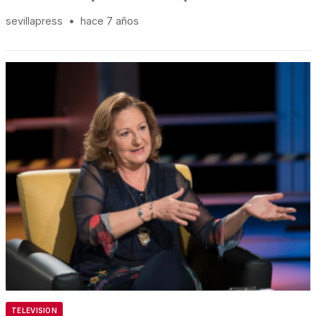
sevillapress
•
hace 7 años
TELEVISION