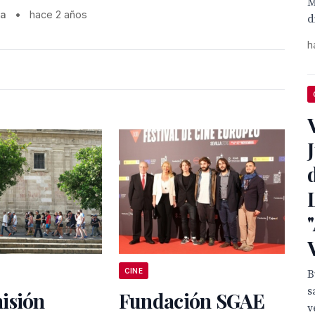
M
la
•
hace 2 años
d
h
CINE
B
s
isión
Fundación SGAE
v