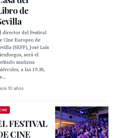
Libro de
Sevilla
l director del Festival
e Cine Europeo de
evilla (SEFF), José Luis
ienfuegos, será el
nvitado mañana
iércoles, a las 19.30,
e...
ace 10 años
CINE
EL FESTIVAL
DE CINE