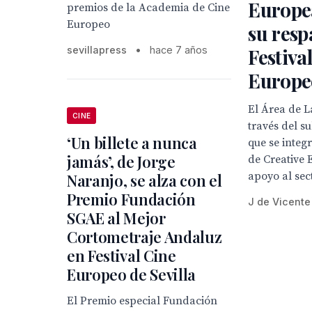
Europe
premios de la Academia de Cine
Europeo
su resp
sevillapress
•
hace 7 años
Festiva
Europeo
El Área de 
CINE
través del 
‘Un billete a nunca
que se integ
jamás’, de Jorge
de Creative 
apoyo al sect
Naranjo, se alza con el
Premio Fundación
J de Vicente
SGAE al Mejor
Cortometraje Andaluz
en Festival Cine
Europeo de Sevilla
El Premio especial Fundación