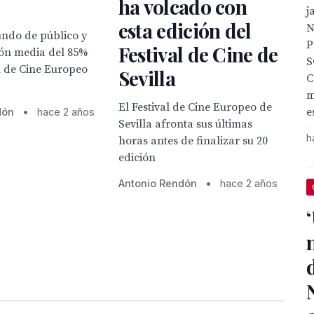
ha volcado con
j
esta edición del
N
undo de público y
P
Festival de Cine de
ón media del 85%
S
al de Cine Europeo
Sevilla
C
m
El Festival de Cine Europeo de
e
dón
•
hace 2 años
Sevilla afronta sus últimas
h
horas antes de finalizar su 20
edición
Antonio Rendón
•
hace 2 años