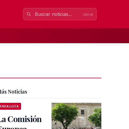
Ctrl+K
ás Noticias
ANDALUCÍA
La Comisión
Europea