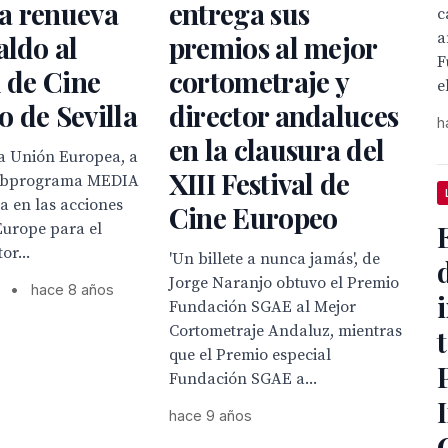
a renueva
entrega sus
c
a
aldo al
premios al mejor
F
l de Cine
cortometraje y
e
 de Sevilla
director andaluces
h
en la clausura del
La Unión Europea, a
XIII Festival de
subprograma MEDIA
ra en las acciones
Cine Europeo
Europe para el
or...
'Un billete a nunca jamás', de
Jorge Naranjo obtuvo el Premio
•
hace 8 años
Fundación SGAE al Mejor
Cortometraje Andaluz, mientras
que el Premio especial
Fundación SGAE a...
hace 9 años