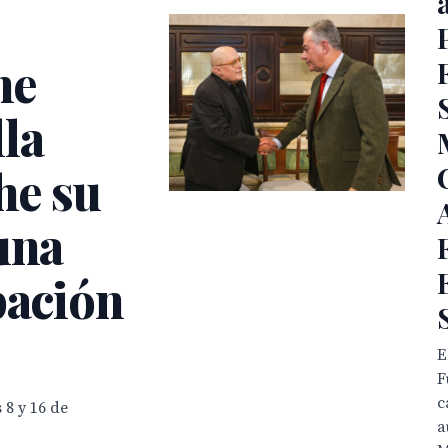
ne
la
he su
una
pación
E
F
c
 8 y 16 de
a