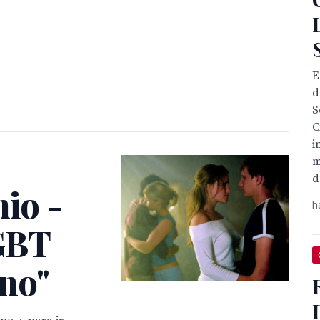
E
d
S
C
i
m
d
nio -
h
GBT
no"