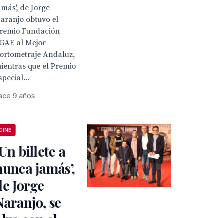
amás', de Jorge
aranjo obtuvo el
remio Fundación
GAE al Mejor
ortometraje Andaluz,
ientras que el Premio
special...
ace 9 años
CINE
‘Un billete a
nunca jamás’,
de Jorge
Naranjo, se