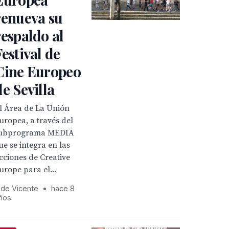
renueva su
respaldo al
Festival de
Cine Europeo
de Sevilla
l Área de La Unión
uropea, a través del
ubprograma MEDIA
ue se integra en las
cciones de Creative
urope para el...
 de Vicente
•
hace 8
ños