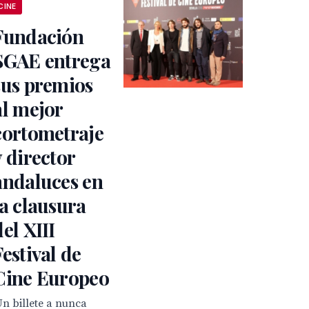
CINE
Fundación
SGAE entrega
sus premios
al mejor
cortometraje
y director
andaluces en
la clausura
del XIII
Festival de
Cine Europeo
Un billete a nunca