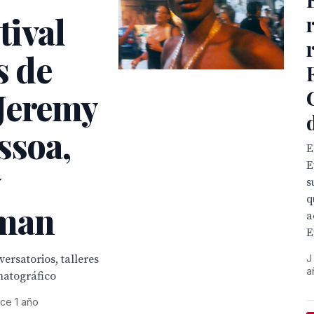
tival
s de
Jeremy
ssoa,
E
E
y
s
q
rman
a
E
versatorios, talleres
J
a
matográfico
ce 1 año