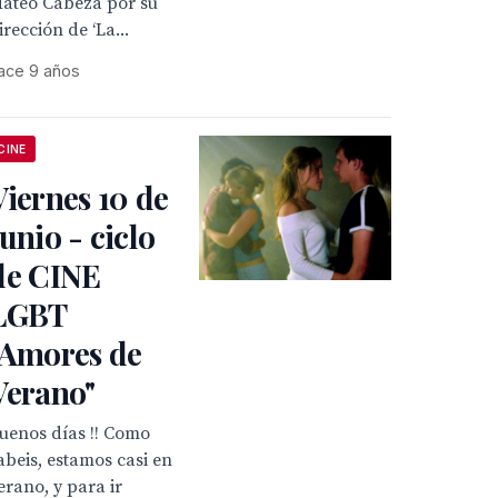
ateo Cabeza por su
irección de ‘La...
ace 9 años
CINE
Viernes 10 de
Junio - ciclo
de CINE
LGBT
"Amores de
Verano"
uenos días !! Como
abeis, estamos casi en
erano, y para ir