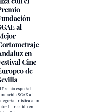
alza con el
Premio
Fundación
SGAE al
Mejor
Cortometraje
Andaluz en
Festival Cine
Europeo de
Sevilla
l Premio especial
undación SGAE a la
ategoría artística a un
utor ha recaído en