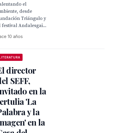
alentando el
mbiente, desde
undación Triángulo y
l festival Andalesgai...
ace 10 años
LITERATURA
El director
del SEFF,
invitado en la
tertulia 'La
Palabra y la
Imagen' en la
Casa del